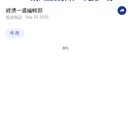
科
經濟一週編輯部
技
Sep 25 2025
投資熱話
職
牛市
場
生
廣告
活
時
事
專
欄
訂
閱
專
區