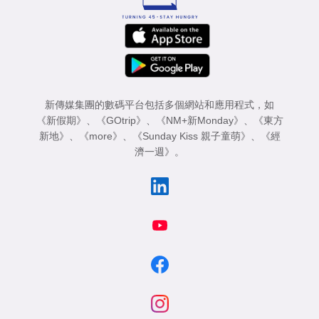
新傳媒集團的數碼平台包括多個網站和應用程式，如
《新假期》
、
《GOtrip》
、
《NM+新Monday》
、
《東方
新地》
、
《more》
、
《Sunday Kiss 親子童萌》
、
《經
濟一週》
。