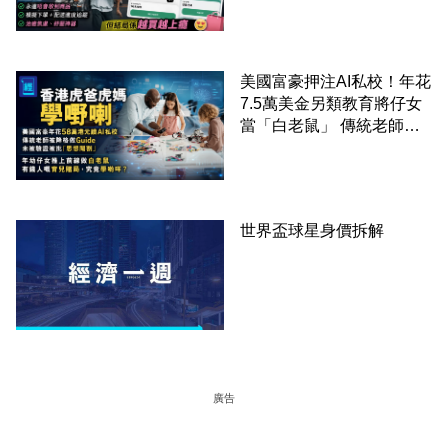
美國富豪押注AI私校！年花
7.5萬美金另類教育將仔女
當「白老鼠」 傳統老師被
廢武功降格為「Guide」
世界盃球星身價拆解
廣告