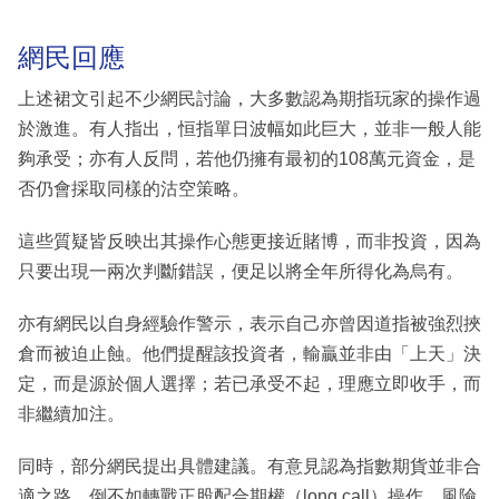
網民回應
上述裙文引起不少網民討論，大多數認為期指玩家的操作過
於激進。有人指出，恒指單日波幅如此巨大，並非一般人能
夠承受；亦有人反問，若他仍擁有最初的108萬元資金，是
否仍會採取同樣的沽空策略。
這些質疑皆反映出其操作心態更接近賭博，而非投資，因為
只要出現一兩次判斷錯誤，便足以將全年所得化為烏有。
亦有網民以自身經驗作警示，表示自己亦曾因道指被強烈挾
倉而被迫止蝕。他們提醒該投資者，輸贏並非由「上天」決
定，而是源於個人選擇；若已承受不起，理應立即收手，而
非繼續加注。
同時，部分網民提出具體建議。有意見認為指數期貨並非合
適之路，倒不如轉戰正股配合期權（long call）操作，風險