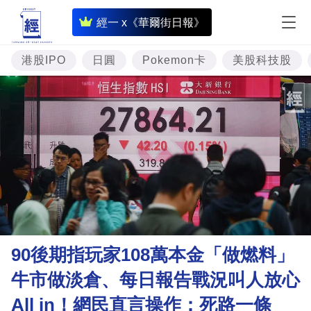
即
經一 x《華爾街日報》
時
財
港股IPO
日圓
Pokemon卡
美股科技股
經
專
題
投
資
樓
市
理
90後期指玩家108萬本金「做燃料」
財
牛市做淡倉、每日報告戰況叫人放心
商
All in！網民直言操作：死路一條
業