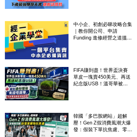
中小企、初創必睇攻略合集
｜教你開公司、申請
Funding 進修經營之道搵大
錢！
FIFA賺到盡！世界盃決賽
草皮一塊賣450美元、再送
紀念版USB！溫哥華被批
過份環保「有錢唔識賺」：
列非賣品割走球迷回憶
韓國「多巴胺網站」超解
壓！Gen Z假消費風潮大爆
發：假裝下單抗焦慮、零成
本「購物狂」買寂寞換快樂