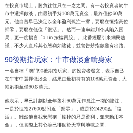
在投資市場上，勝負往往只在一念之間。有一名投資者於牛
市中選擇做淡，由最初手持108萬元資金，最終僅餘60萬
元。他自言早已決定以全年盈利孤注一擲，要麼在恒指高位
歸零，要麼在低位「復活」。然而一連串錯判令其陷入困
局，更一度揚言「all in 按樓買股」。此番經歷引來網民熱
議，不少人直斥其心態猶如賭徒，並警告炒指數難有出路。
90後期指玩家：牛市做淡倉輸身家
一名自稱「澳門90後期指玩家」的投資者發文，表示自己
在牛市中選擇做淡倉，結果由最初持有的108萬元資金，大
幅虧損至僅60多萬元。
他表示，早已計劃以全年盈利60萬元作孤注一擲的賭注，
一是於恒指27600點附近「歸零」，或是於24290點「復
活」。雖然他自我安慰稱「輸掉的只是盈利，並未動用本
金」，但實際上其心境已徘徊於天堂與地獄之間。