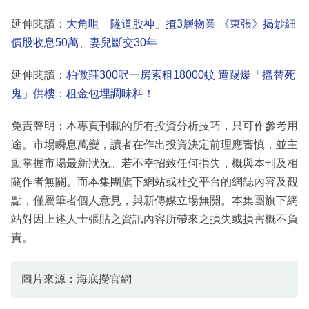
延伸閱讀：
大角咀「隧道股神」揸3層物業 《東張》揭炒細
價股收息50萬、妻兒斷交30年
延伸閱讀：
柏傲莊300呎一房索租18000蚊 遭踢爆「搵替死
鬼」供樓：租金包埋調味料！
免責聲明：本專頁刊載的所有投資分析技巧，只可作參考用
途。市場瞬息萬變，讀者在作出投資決定前理應審慎，並主
動掌握市場最新狀況。若不幸招致任何損失，概與本刊及相
關作者無關。而本集團旗下網站或社交平台的網誌內容及觀
點，僅屬筆者個人意見，與新傳媒立場無關。本集團旗下網
站對因上述人士張貼之資訊內容所帶來之損失或損害概不負
責。
圖片來源：海底撈官網