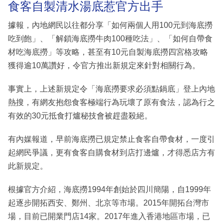
食客自製清水湯底惹官方出手
據報，內地網民以往都分享「如何兩個人用100元到海底撈
吃到飽」、「解鎖海底撈牛肉100種吃法」、「如何自帶食
材吃海底撈」等攻略，甚至有10元自製海底撈四宮格攻略
獲得逾10萬讚好，令官方推出新規定來針對相關行為。
事實上，上述新規定令「海底撈要求必須點鍋底」登上內地
熱搜，有網友抱怨食客極端行為玩壞了原有食法，認為行之
有效的30元抵食打爐秘技會被趕盡殺絕。
有內媒報道，早前海底撈已規定禁止食客自帶食材，一度引
起網民爭議，更有食客自購食材到店打邊爐，才得悉店方有
此新規定。
根據官方介紹，海底撈1994年創始於四川簡陽，自1999年
起逐步開拓西安、鄭州、北京等市場。2015年開拓台灣市
場，目前已開業門店14家。2017年進入香港地區市場，已