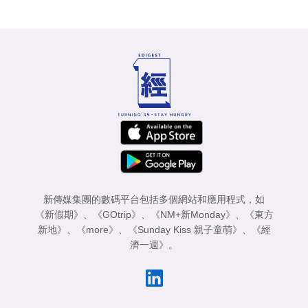
新傳媒集團的數碼平台包括多個網站和應用程式，如
《新假期》
、
《GOtrip》
、
《NM+新Monday》
、
《東方
新地》
、
《more》
、
《Sunday Kiss 親子童萌》
、
《經
濟一週》
。