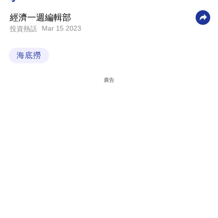
科
經濟一週編輯部
技
Mar 15 2023
投資熱話
職
海底撈
場
生
廣告
活
時
事
專
欄
訂
閱
專
區