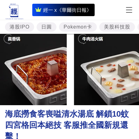
即
經一 x《華爾街日報》
時
財
港股IPO
日圓
Pokemon卡
美股科技股
經
專
題
投
資
樓
市
理
海底撈食客喪嗌清水湯底 解鎖10蚊
財
四宮格回本絕技 客服推全國新規還
商
擊！
業