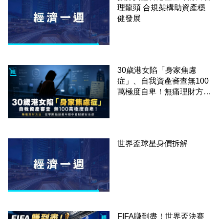
理龍頭 合規架構助資產穩
健發展
30歲港女陷「身家焦慮
症」、自我資產審查無100
萬極度自卑！無痛理財方
法：從零開始拯救年輕中產
財務安全感
世界盃球星身價拆解
FIFA賺到盡！世界盃決賽