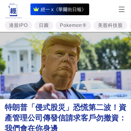
即
經一 x《華爾街日報》
時
財
港股IPO
日圓
Pokemon卡
美股科技股
經
專
題
投
資
樓
市
理
特朗普「侵式股災」恐慌第二波！資
財
產管理公司傳發信請求客戶勿撤資：
商
我們會在你身邊
業