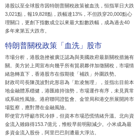
港股以至全球股市因特朗普關稅政策被血洗，恒指單日大跌
3,021點，報19,828點，跌幅達13%，不但跌穿20,000點心
理關口，更創下指數成立以來最大點數跌幅，成為過去40
多年來第五大跌市。
特朗普關稅政策「血洗」股市
市場分析，港股急挫被廣泛認為與美國政府最新關稅措施有
關。美方於上周宣布向幾乎所有貿易夥伴加徵關稅，市場情
緒急轉直下，香港股市在假期後「補跌」外圍跌勢。
財政司司長陳茂波對此形容為「欺凌無理」，並指出目前本
地金融體系穩健，港匯維持強勢，市場運作有序，未見異常
或系統性風險。港府聯同證監會、金管局和港交所展開跨市
場監察，應對潛在金融風險。
即使官方呼籲市民冷靜，但資本市場恐慌情緒升溫。北向資
金流入雖錄得153.7億元，惟較早前明顯減少。小米成為最
多資金流入股份，阿里巴巴則遭最大淨沽。