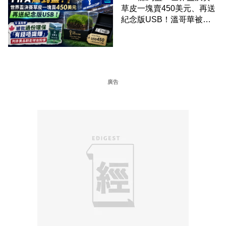
草皮一塊賣450美元、再送
紀念版USB！溫哥華被批
過份環保「有錢唔識賺」：
列非賣品割走球迷回憶
廣告