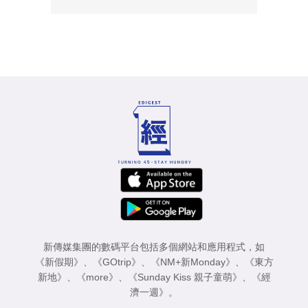
新傳媒集團的數碼平台包括多個網站和應用程式，如
《新假期》
、
《GOtrip》
、
《NM+新Monday》
、
《東方
新地》
、
《more》
、
《Sunday Kiss 親子童萌》
、
《經
濟一週》
。