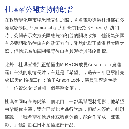
杜琪峯公開支持特朗普
在政策變化與市場恐慌交錯之際，著名電影導演杜琪峯在多
哈電影學院「Qumra lab」大師班前接受《Screen》訪問
時，公開表示支持美國總統特朗普的關稅政策，他認為美國
有必要調整過往偏左的政策方向，雖然此舉正值港股大跌之
際，但他認為加徵關稅背後自有其邏輯與戰略目標。
此外，杜琪峯提到正拍攝由MIRROR成員Anson Lo（盧瀚
霆）主演的劇情長片，主題是「希望」，過去三年已累計完
成10天的拍攝工作；除了Anson Lo外，演員陣容還包括
「一位資深女演員和一個年輕女孩」。
杜琪峯同時在籌備第二個項目，一部黑幫題材電影，他希望
由梁朝偉主演，雙方已就此片進行討論，但尚未簽約。杜琪
峯說：「我希望在他退休或我退休前，能合作完成一部電
影。」他計劃在日本拍攝這部作品。