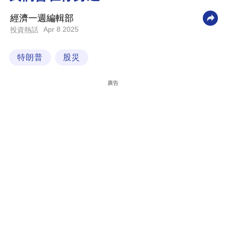
科
經濟一週編輯部
技
Apr 8 2025
投資熱話
職
特朗普
股災
場
生
廣告
活
時
事
專
欄
訂
閱
專
區