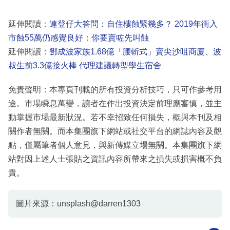
延伸閱讀：
連登仔大答問：自住樓蝕緊幾多？ 2019年衝入
市蝕55萬仍感覺良好：你要賣咗先叫蝕
延伸閱讀：
鄧成波家族1.68億「腰斬式」賣尖沙咀商廈、波
叔生前3.3億接火棒 代理建議轉型學生宿舍
免責聲明：本專頁刊載的所有投資分析技巧，只可作參考用
途。市場瞬息萬變，讀者在作出投資決定前理應審慎，並主
動掌握市場最新狀況。若不幸招致任何損失，概與本刊及相
關作者無關。而本集團旗下網站或社交平台的網誌內容及觀
點，僅屬筆者個人意見，與新傳媒立場無關。本集團旗下網
站對因上述人士張貼之資訊內容所帶來之損失或損害概不負
責。
圖片來源：unsplash@darren1303