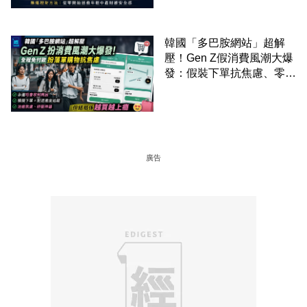
財務安全感
韓國「多巴胺網站」超解
壓！Gen Z假消費風潮大爆
發：假裝下單抗焦慮、零成
本「購物狂」買寂寞換快樂
廣告