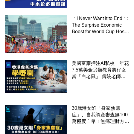
＇I Never Want It to End＇:
The Surprise Economic
Boost for World Cup Host
Cities－By Owen Tucker-
Smith,WSJ
美國富豪押注AI私校！年花
7.5萬美金另類教育將仔女
當「白老鼠」 傳統老師被
廢武功降格為「Guide」
30歲港女陷「身家焦慮
症」、自我資產審查無100
萬極度自卑！無痛理財方
法：從零開始拯救年輕中產