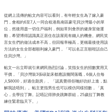
從網上流傳的帖文內容可以看到，有年輕女生為了嫁入豪
門，會相約6至7人一同合租港島南區豪宅貝沙灣最小的單
位，然後用盡一切住戶福利，例如常到會所的健身室做運
動，希望博得認識真正居住在該屋苑有錢人的機會。網民笑
言女生們的做法成本不高，但回報率極高，更稱最後使用該
方法的女生全部都順利嫁入豪門，「可以名正言順咁話自己
住貝沙灣。」
帖文一出立即就引來網民熱烈討論，笑指女生的招數實用又
平價，「貝沙灣裝3張碌架床都應該幾闊落嘅，6個人住每
人$8000，好過住劏房」、「認真覺得佢哋好叻好上進，點
解我諗唔到」。帖主更指男生也可以模仿同樣招數，「真
心，去學拉丁舞。記唔記得肺炎跳舞群組，25歲拉丁舞教
練住緊君臨天下。」