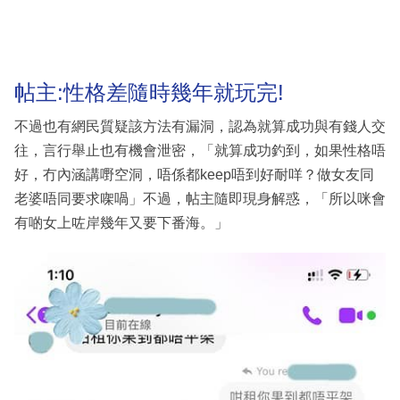
帖主:性格差隨時幾年就玩完!
不過也有網民質疑該方法有漏洞，認為就算成功與有錢人交
往，言行舉止也有機會泄密，「就算成功釣到，如果性格唔
好，冇內涵講嘢空洞，唔係都keep唔到好耐咩？做女友同
老婆唔同要求㗎喎」不過，帖主隨即現身解惑，「所以咪會
有啲女上咗岸幾年又要下番海。」