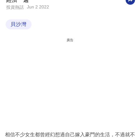
經濟一週
Jun 2 2022
投資熱話
科
技
貝沙灣
職
場
廣告
生
活
時
事
專
欄
訂
閱
專
相信不少女生都曾經幻想過自己嫁入豪門的生活，不過就不
區