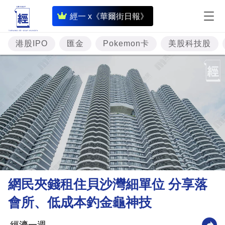
即
經一 x《華爾街日報》
時
財
港股IPO
匯金
Pokemon卡
美股科技股
經
專
題
投
資
樓
市
理
網民夾錢租住貝沙灣細單位 分享落
財
會所、低成本釣金龜神技
商
業