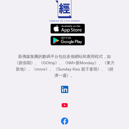
新傳媒集團的數碼平台包括多個網站和應用程式，如
《新假期》
、
《GOtrip》
、
《NM+新Monday》
、
《東方
新地》
、
《more》
、
《Sunday Kiss 親子童萌》
、
《經
濟一週》
。