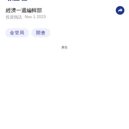
科
經濟一週編輯部
技
Nov 1 2023
投資熱話
職
金管局
開會
場
生
廣告
活
時
事
專
欄
訂
閱
專
區