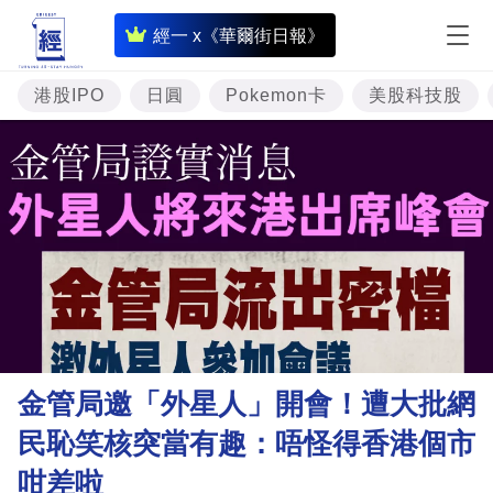
即
經一 x《華爾街日報》
時
財
港股IPO
日圓
Pokemon卡
美股科技股
經
專
題
投
資
樓
市
理
金管局邀「外星人」開會！遭大批網
財
民恥笑核突當有趣：唔怪得香港個市
商
咁差啦
業