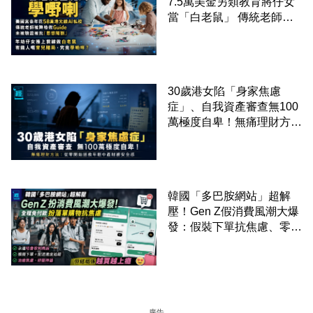
7.5萬美金另類教育將仔女
當「白老鼠」 傳統老師被
廢武功降格為「Guide」
30歲港女陷「身家焦慮
症」、自我資產審查無100
萬極度自卑！無痛理財方
法：從零開始拯救年輕中產
財務安全感
韓國「多巴胺網站」超解
壓！Gen Z假消費風潮大爆
發：假裝下單抗焦慮、零成
本「購物狂」買寂寞換快樂
廣告