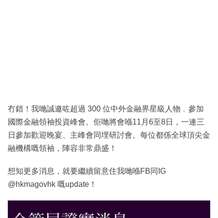
冇錯！我哋誠邀咗超過 300 位中外金融界星級人物﹐參加
國際金融領袖投資峰會。佢哋將會喺11月6至8日，一連三
日參加歡迎晚宴、主峰會同埋研討會。每位都係全球頂尖金
融機構嘅領袖，陣容非常鼎盛！
想知更多消息，就要繼續留意住我哋喺FB同IG
@hkmagovhk 嘅update！