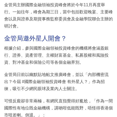
金管局主辦國際金融領袖投資峰會將於今年11月再度舉
行。一如往年，峰會為期三日，當中包括歡迎晚宴、主要峰
會以及與證券及期貨事務監察委員會及金融學院聯合主辦的
研討會。
金管局邀外星人開會？
根據介紹，參與國際金融領袖投資峰會的機構將會涵蓋銀
行、證券、資產管理、主權財富基金、私募股權和風險投
資、對冲基金和保險公司等各個金融界別。
金管局日前以幽默貼地帖文推廣峰會，並以「內部機密流
出？今屆 #國際金融領袖投資峰會 有外星人？」作為招
徠，吸引不少網民眼球及業內人士關注。
可惜反龐卻非常兩極，有網民直指覺得好尷尬，「作為一間
國際性有地位既金融機構，講啲咁低能既野，唔怪得香港個
市咁差喇。倒退。」：