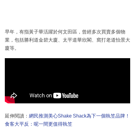
早年，有指黃子華活躍於何文田區，曾經多次買賣多個物
業，包括勝利道金碧大廈、太平道華欣閣、窩打老道怡景大
廈等。
延伸閱讀：
網民推測美心Shake Shack為下一個執笠品牌！
食客大平反：呢一間更值得執笠