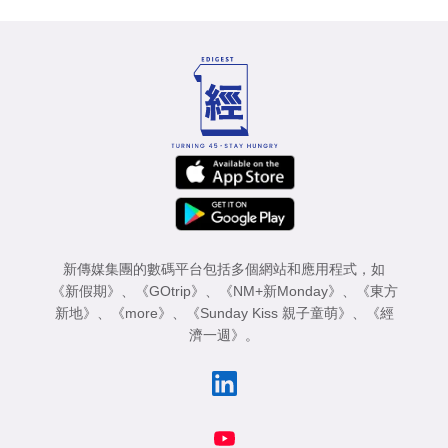
新傳媒集團的數碼平台包括多個網站和應用程式，如
《新假期》
、
《GOtrip》
、
《NM+新Monday》
、
《東方
新地》
、
《more》
、
《Sunday Kiss 親子童萌》
、
《經
濟一週》
。