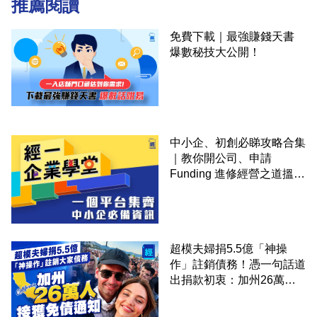
推薦閱讀
免費下載｜最強賺錢天書
爆數秘技大公開！
中小企、初創必睇攻略合集
｜教你開公司、申請
Funding 進修經營之道搵大
錢！
超模夫婦捐5.5億「神操
作」註銷債務！憑一句話道
出捐款初衷：加州26萬人
接獲免債通知、一度被誤當
詐騙手段