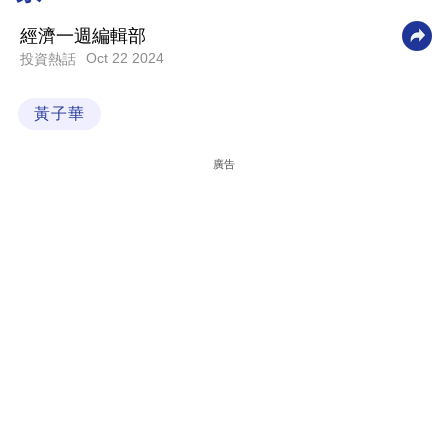
科
經濟一週編輯部
技
Oct 22 2024
投資熱話
職
黃子華
場
生
廣告
活
時
事
專
欄
訂
閱
專
區