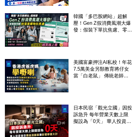
韓國「多巴胺網站」超解
壓！Gen Z假消費風潮大爆
發：假裝下單抗焦慮、零成
本「購物狂」買寂寞換快樂
美國富豪押注AI私校！年花
7.5萬美金另類教育將仔女
當「白老鼠」 傳統老師被
廢武功降格為「Guide」
日本民宿「觀光立國」因投
訴急升 每年營業天數上限
擬設為「0天」 華人投資者
恐現金流斷裂兼影響移居大
計