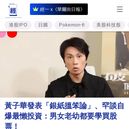
即
經一 x《華爾街日報》
時
財
港股IPO
日圓
Pokemon卡
美股科技股
經
專
題
投
資
樓
市
理
黃子華發表「銀紙搵笨論」、罕談自
財
爆最懶投資：男女老幼都要學買股
商
票！
業