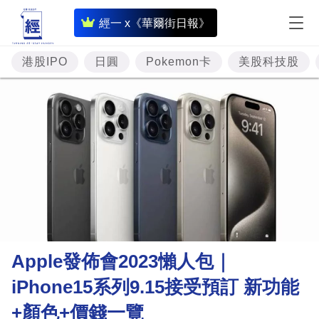
即
經一 x《華爾街日報》
時
財
港股IPO
日圓
Pokemon卡
美股科技股
經
專
題
投
資
樓
市
理
Apple發佈會2023懶人包｜
財
iPhone15系列9.15接受預訂 新功能
商
+顏色+價錢一覽
業