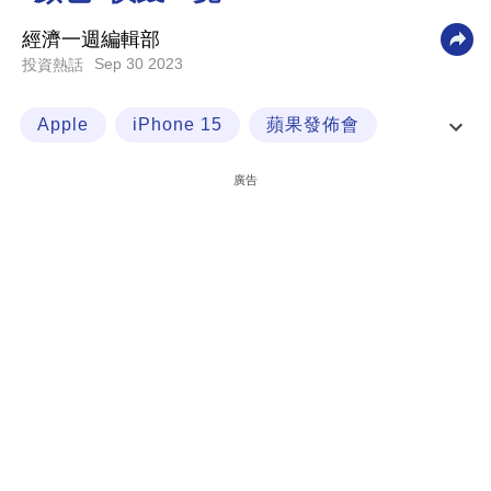
科
經濟一週編輯部
技
Sep 30 2023
投資熱話
職
Apple
iPhone 15
蘋果發佈會
場
iPhone
生
廣告
活
時
事
專
欄
訂
閱
專
區