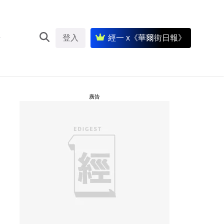
登入
經一 x《華爾街日報》
廣告