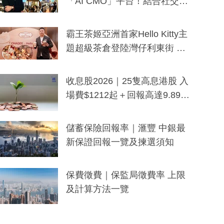
「AI CMO」平台！結合社交聆
聽與廣東話大模型 助中小企數
分鐘生成「貼地」宣傳短片
霸王茶姬亞洲首家Hello Kitty主
題超級茶倉登陸灣仔利東街 推
出首創「伯爵紅茶色」Hello Kitt
y及香港限定特調系列
收息股2026｜25隻高息港股 入
場費$1212起＋回報高達9.89
厘！持續更新
儲蓄保險回報率｜滙豐 中銀最
新保證回報一覽及揀選須知
保費徵費｜保監局徵費率 上限
及計算方法一覽