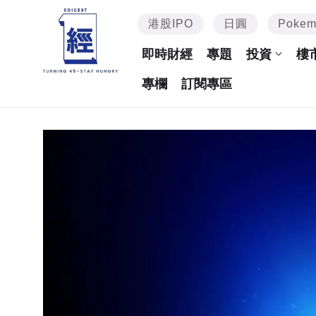
港股IPO
日圓
Poke
即時財經
專題
投資
樓
專欄
訂閱專區