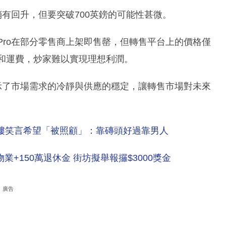
能稍有回升，但要突破700英鎊的可能性甚微。
Pro在部分零售商上架即售罄，但轉售平台上的價格僅
佣金和運費，炒家難以實現理想利潤。
揭示了市場需求的冷靜與供應的穩定，讓轉售市場對未來
前買樓笑言希望「被照顧」：靠磚頭好過靠男人
+150萬退休金 街坊擬舉報攞$3000獎金
廣告