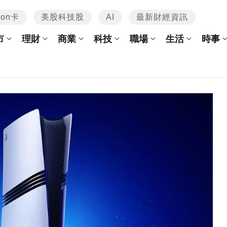
mon卡
美股科技股
AI
最新財經資訊
市
理財
商業
科技
職場
生活
時事