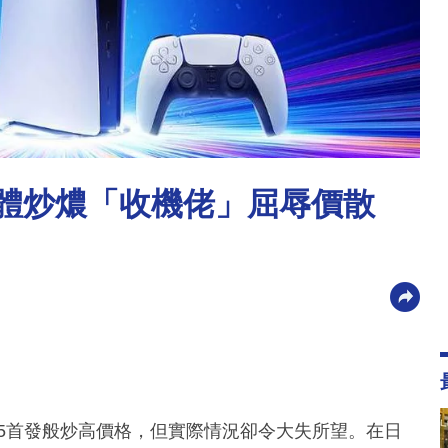
球集體炒燶「收機佬」屈辱價散
年PS5首發般炒高價格，但實際情況卻令大失所望。在日