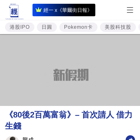
即
經一 x《華爾街日報》
時
財
港股IPO
日圓
Pokemon卡
美股科技股
經
專
題
投
資
樓
市
理
《80後2百萬富翁》– 首次請人 借力
財
生錢
商
業