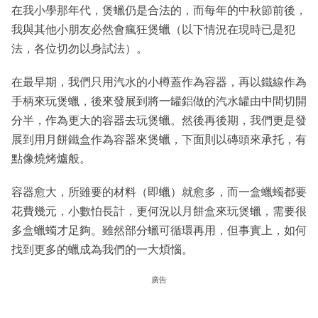
在我小學那年代，煲蠟仍是合法的，而每年的中秋節前後，
我與其他小朋友必然會瘋狂煲蠟（以下情況在現時已是犯
法，各位切勿以身試法）。
在最早期，我們只用汽水的小樽蓋作為容器，再以鐵線作為
手柄來玩煲蠟，後來發展到將一罐鋁做的汽水罐由中間切開
分半，作為更大的容器去玩煲蠟。然後再後期，我們更是發
展到用月餅鐵盒作為容器來煲蠟，下面則以磚頭來承托，有
點像燒烤爐般。
容器愈大，所雖要的材料（即蠟）就愈多，而一盒蠟蠋都要
花費幾元，小數怕長計，更何況以月餅盒來玩煲蠟，需要很
多盒蠟蠋才足夠。雖然部分蠟可循環再用，但事實上，如何
找到更多的蠟成為我們的一大煩惱。
廣告