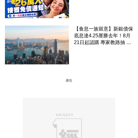
接獲免債通知、一度被誤當
詐騙手段
【食息一族留意】新銀債保
底息達4.25厘勝去年！8月
21日起認購 專家教路抽 20
至 30 手 鎖定三年高息
廣告