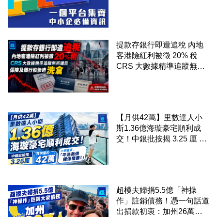
錢！
提款存銀行即遭追稅 內地
客港險紅利被徵 20% 稅
CRS 大數據精準追蹤無所
遁形 保險及銀行股慘遭洗
倉
【月供42萬】里數達人小
斯1.36億海璇豪宅順利成
交！中銀批按揭 3.25 厘 小
斯直言「平過美債梗係借
盡」
超模夫婦捐5.5億「神操
作」註銷債務！憑一句話道
出捐款初衷：加州26萬人