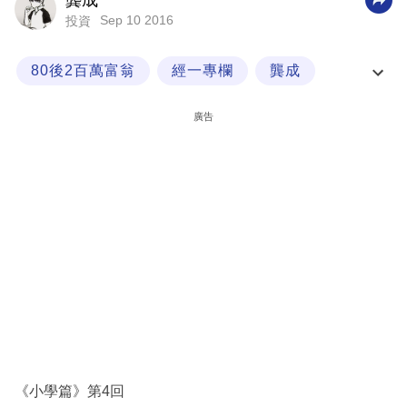
龔成
Sep 10 2016
投資
科
技
80後2百萬富翁
經一專欄
龔成
職
龔成問答信箱
場
廣告
生
活
時
事
專
欄
訂
閱
專
《小學篇》第4回
區