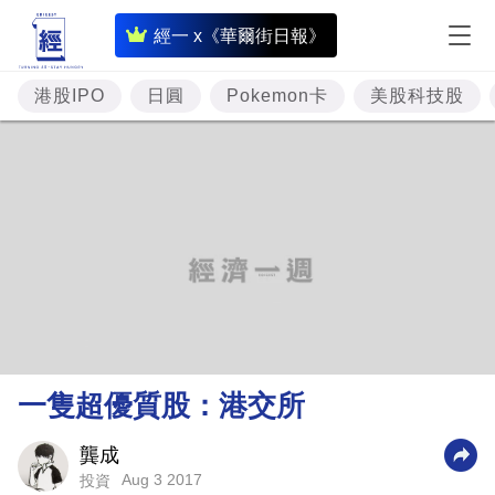
即
經一 x《華爾街日報》
時
財
港股IPO
日圓
Pokemon卡
美股科技股
經
專
題
投
資
樓
市
理
一隻超優質股：港交所
財
商
龔成
Aug 3 2017
投資
業