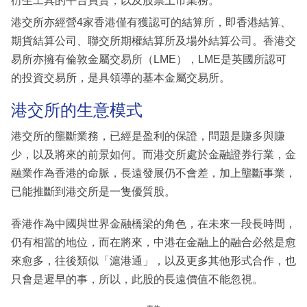
衍生工具的平台買賣，以及股票上市業務。
港交所亦經營4家香港僅有獲認可的結算所，即香港結算、
期貨結算公司、聯交所期權結算所及場外結算公司。香港交
易所亦擁有倫敦金屬交易所（LME），LME是英國所認可
的投資交易所，是具領導的基本金屬交易所。
港交所的生意模式
港交所的壟斷業務，已經是盈利的保證，問題是賺多與賺
少，以及將來的前景如何。而港交所處於金融證券行業，金
融業作為香港的命脈，長遠發展仍不會差，加上壟斷事業，
已能推斷到港交所是一隻優質股。
香港作為中國與世界金融橋梁的角色，在未來一段長時間，
仍有相當的地位，而在將來，中港在金融上的融合必然是愈
來愈多，往後類似「滬港通」，以及更多其他形式合作，也
只會是遲早的事，所以，此股的長遠價值不能忽視。