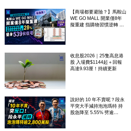
【商場都要避險？】馬鞍山
WE GO MALL 開業僅8年
擬重建 指購物習慣逆轉 餐
飲出租率暴跌至 28% 變身
539伙住宅
收息股2026｜25隻高息港
股 入場費$1144起＋回報
高達9.93厘！持續更新
說好的 10 年不賣呢？段永
平突大手減持泡泡瑪特 持
股急降至 5.55% 劈逾
2,800 萬股 4月才入局 上月
剛向網民派定心丸