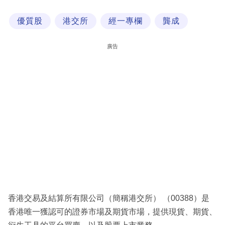
科
優質股
港交所
經一專欄
龔成
技
職
廣告
場
生
活
時
事
專
欄
訂
閱
香港交易及結算所有限公司（簡稱港交所） （00388）是
專
香港唯一獲認可的證券市場及期貨市場，提供現貨、期貨、
區