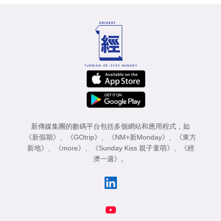
新傳媒集團的數碼平台包括多個網站和應用程式，如
《新假期》
、
《GOtrip》
、
《NM+新Monday》
、
《東方
新地》
、
《more》
、
《Sunday Kiss 親子童萌》
、
《經
濟一週》
。