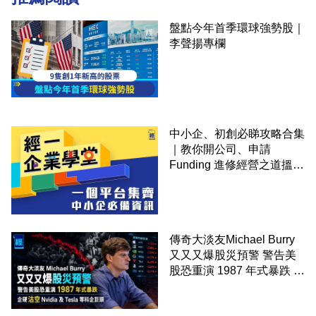
盤點今年首季環球強勢股｜
李聲揚專欄
中小企、初創必睇攻略合集
｜教你開公司、申請
Funding 進修經營之道搵大
錢！
傳奇大淡友Michael Burry
又又又爆股災預警 警告美
股恐重演 1987 年式暴跌 企
硬沽空 Nvidia 及 Tesla 等
科企巨頭