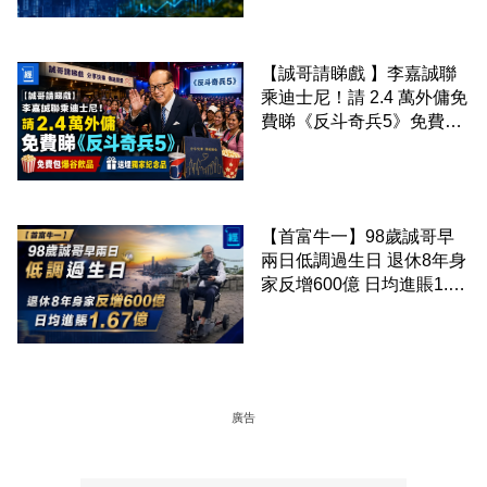
三大業績焦點
【誠哥請睇戲 】李嘉誠聯
乘迪士尼！請 2.4 萬外傭免
費睇《反斗奇兵5》免費包
爆谷飲品 送埋獨家紀念品
【首富牛一】98歲誠哥早
兩日低調過生日 退休8年身
家反增600億 日均進賬1.67
億
廣告