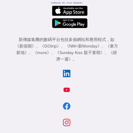
新傳媒集團的數碼平台包括多個網站和應用程式，如
《新假期》
、
《GOtrip》
、
《NM+新Monday》
、
《東方
新地》
、
《more》
、
《Sunday Kiss 親子童萌》
、
《經
濟一週》
。