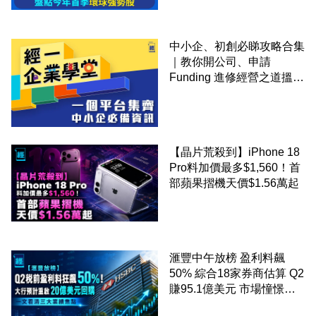
中小企、初創必睇攻略合集
｜教你開公司、申請
Funding 進修經營之道搵大
錢！
【晶片荒殺到】iPhone 18
Pro料加價最多$1,560！首
部蘋果摺機天價$1.56萬起
滙豐中午放榜 盈利料飆
50% 綜合18家券商估算 Q2
賺95.1億美元 市場憧憬重
啟20億美元回購 一文看清