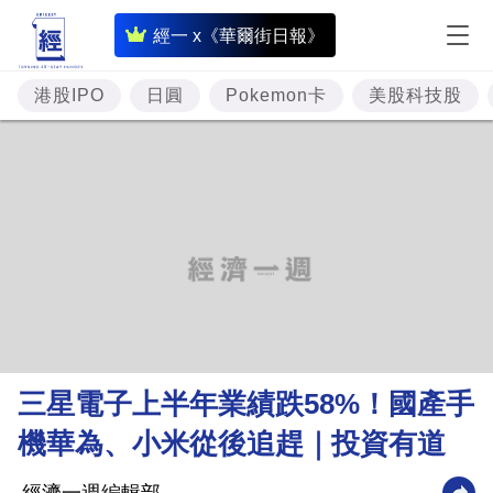
即
經一 x《華爾街日報》
時
財
港股IPO
日圓
Pokemon卡
美股科技股
經
專
題
投
資
樓
市
理
三星電子上半年業績跌58%！國產手
財
機華為、小米從後追趕｜投資有道
商
業