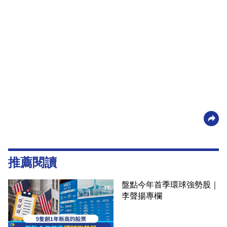
推薦閱讀
盤點今年首季環球強勢股｜
李聲揚專欄