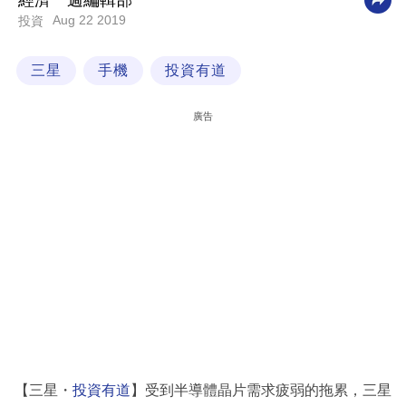
經濟一週編輯部
Aug 22 2019
投資
科
技
三星
手機
投資有道
職
場
廣告
生
活
時
事
專
欄
訂
閱
專
【三星・
投資有道
】受到半導體晶片需求疲弱的拖累，三星
區