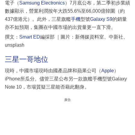
電子（
Samsung Electronics
）7月底公布，第二季初步業績
數據顯示，營業利潤按年大跌55.6%至66,000億韓圜（約
437億港元）。此外，三星旗艦
手機
型號
Galaxy S9
的銷量
亦不如預期，集團在中國市場的出貨量更一直下滑。
撰文：
Smart ED
編採部 ｜圖片：新傳媒資料室、中新社、
unsplash
三星一哥地位
現時，中國市場現時由國產品牌和蘋果公司（
Apple
）
iPhone所瓜分。儘管三星公布另一款旗艦手機型號Galaxy
Note 10，市場質疑三星能否藉此翻身。
廣告