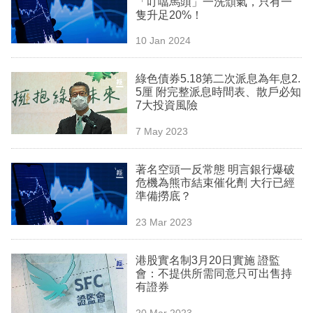
「叮噹馬頭」一洗頹氣，只有一
業
隻升足20%！
科
10 Jan 2024
技
綠色債券5.18第二次派息為年息2.
職
5厘 附完整派息時間表、散戶必知
7大投資風險
場
7 May 2023
生
活
著名空頭一反常態 明言銀行爆破
危機為熊市結束催化劑 大行已經
時
準備撈底？
事
23 Mar 2023
專
欄
港股實名制3月20日實施 證監
會：不提供所需同意只可出售持
訂
有證券
閱
20 Mar 2023