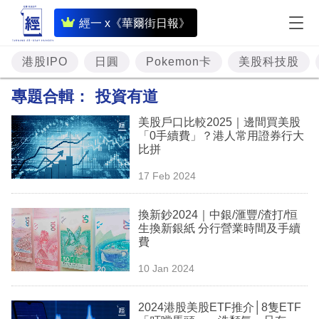
即
經一 x《華爾街日報》
時
財
港股IPO
日圓
Pokemon卡
美股科技股
經
專題合輯：
投資有道
專
美股戶口比較2025｜邊間買美股
題
「0手續費」？港人常用證券行大
比拼
投
17 Feb 2024
資
樓
換新鈔2024｜中銀/滙豐/渣打/恒
生換新銀紙 分行營業時間及手續
市
費
理
10 Jan 2024
財
2024港股美股ETF推介│8隻ETF
商