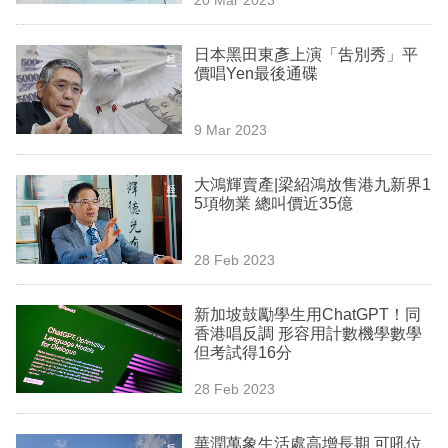
專
區
日本黑田東彥上演「吿別秀」平
價唱Yen最後通碟
9 Mar 2023
大鴻輝賣產|梁紹鴻放售港九新界1
5項物業 總叫價近35億
28 Feb 2023
新加坡鼓勵學生用ChatGPT！同
香港唱反調 形容用計數機學數學
但考試得16分
28 Feb 2023
華潤萬象生活處高增長期 可吼位