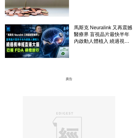
馬斯克 Neuralink 又再震撼
醫療界 盲視晶片最快半年
內啟動人體植入 繞過視神
經直連大腦 已獲 FDA 綠燈
放行
廣告