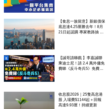
錢！
【食息一族留意】新銀債保
底息達4.25厘勝去年！8月
21日起認購 專家教路抽 20
至 30 手 鎖定三年高息
【誠哥請睇戲 】李嘉誠聯
乘迪士尼！請 2.4 萬外傭免
費睇《反斗奇兵5》免費包
爆谷飲品 送埋獨家紀念品
收息股2026｜25隻高息港
股 入場費$1144起＋回報
高達9.93厘！持續更新