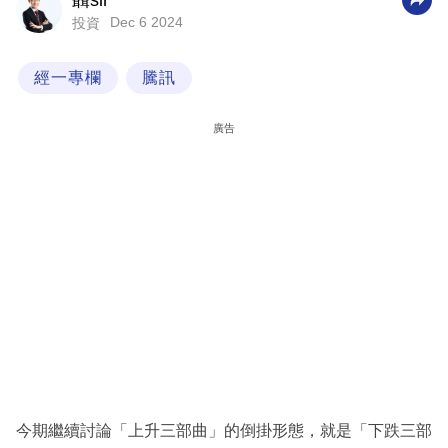
聶sir
Dec 6 2024
投資
科
技
經一專欄
騰訊
職
場
廣告
生
活
時
事
專
欄
訂
閱
專
今期繼續討論「上升三部曲」的倒掛形態，就是「下跌三部
區