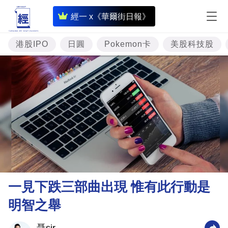
即
經一 x《華爾街日報》
時
財
港股IPO
日圓
Pokemon卡
美股科技股
經
專
題
投
資
樓
市
理
一見下跌三部曲出現 惟有此行動是
財
明智之舉
商
業