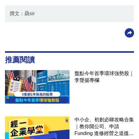
撰文：聶sir
推薦閱讀
盤點今年首季環球強勢股｜
李聲揚專欄
中小企、初創必睇攻略合集
｜教你開公司、申請
Funding 進修經營之道搵大