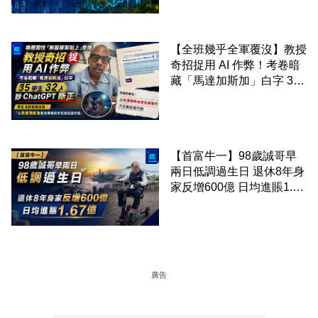
三大業績焦點
【全班幾乎全軍覆沒】教授
奇招捉用 AI 作弊！考卷暗
藏「馬達加斯加」白字 35
學生 32 人抄 ChatGPT 斷
正
【首富牛一】98歲誠哥早
兩日低調過生日 退休8年身
家反增600億 日均進賬1.67
億
廣告