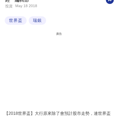
經一編輯部
May 18 2018
投資
科
技
世界盃
瑞銀
職
場
廣告
生
活
時
事
專
欄
訂
閱
專
【2018世界盃】大行原來除了會預計股市走勢，連世界盃
區