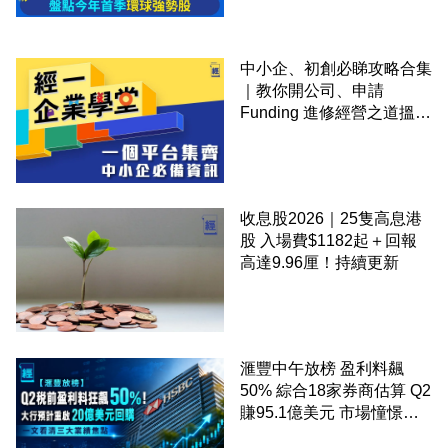
中小企、初創必睇攻略合集
｜教你開公司、申請
Funding 進修經營之道搵大
錢！
收息股2026｜25隻高息港
股 入場費$1182起＋回報
高達9.96厘！持續更新
滙豐中午放榜 盈利料飆
50% 綜合18家券商估算 Q2
賺95.1億美元 市場憧憬重
啟20億美元回購 一文看清