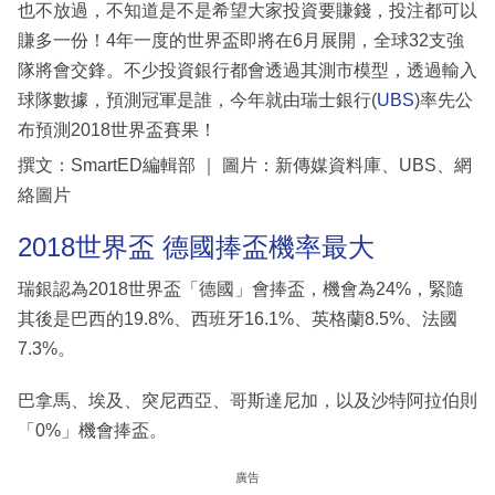
也不放過，不知道是不是希望大家投資要賺錢，投注都可以
賺多一份！4年一度的世界盃即將在6月展開，全球32支強
隊將會交鋒。不少投資銀行都會透過其測市模型，透過輸入
球隊數據，預測冠軍是誰，今年就由瑞士銀行(
UBS
)率先公
布預測2018世界盃賽果！
撰文：SmartED編輯部 ｜ 圖片：新傳媒資料庫、UBS、網
絡圖片
2018世界盃 德國捧盃機率最大
瑞銀認為2018世界盃「德國」會捧盃，機會為24%，緊隨
其後是巴西的19.8%、西班牙16.1%、英格蘭8.5%、法國
7.3%。
巴拿馬、埃及、突尼西亞、哥斯達尼加，以及沙特阿拉伯則
「0%」機會捧盃。
廣告