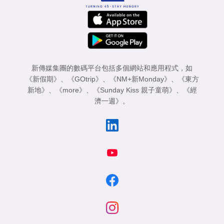
新傳媒集團的數碼平台包括多個網站和應用程式，如
《新假期》
、
《GOtrip》
、
《NM+新Monday》
、
《東方
新地》
、
《more》
、
《Sunday Kiss 親子童萌》
、
《經
濟一週》
。