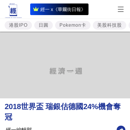
即
經一 x《華爾街日報》
時
財
港股IPO
日圓
Pokemon卡
美股科技股
經
專
題
投
資
樓
市
理
2018世界盃 瑞銀估德國24%機會奪
財
冠
商
業