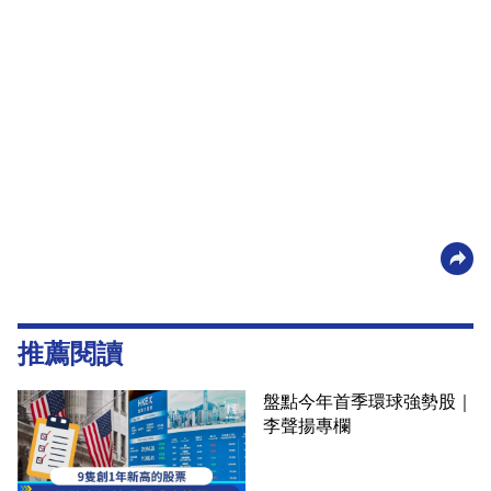
推薦閱讀
盤點今年首季環球強勢股｜
李聲揚專欄