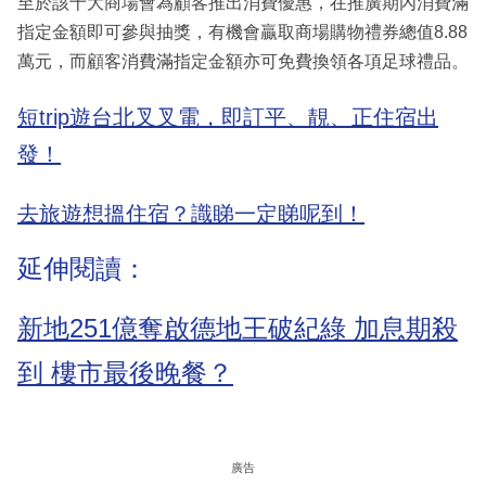
至於該十大商場會為顧客推出消費優惠，在推廣期內消費滿
指定金額即可參與抽獎，有機會贏取商場購物禮券總值8.88
萬元，而顧客消費滿指定金額亦可免費換領各項足球禮品。
短trip遊台北叉叉電，即訂平、靚、正住宿出
發！
去旅遊想搵住宿？識睇一定睇呢到！
延伸閱讀：
新地251億奪啟德地王破紀綠 加息期殺
到 樓市最後晚餐？
廣告