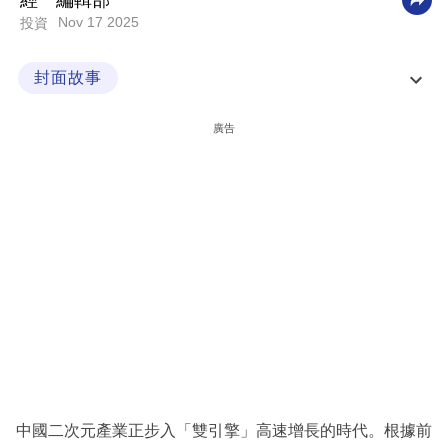
經一編輯部
Nov 17 2025
投資
科
技
封面故事
職
香港二次元經濟被低估 還未發掘的創意金礦
場
廣告
生
活
時
事
專
欄
訂
閱
專
中國二次元產業正步入「雙引擎」高速增長的時代。根據前
區