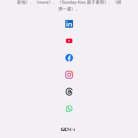
新地》
、
《more》
、
《Sunday Kiss 親子童萌》
、
《經
濟一週》
。