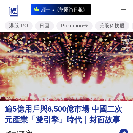
即
經一 x《華爾街日報》
時
財
港股IPO
日圓
Pokemon卡
美股科技股
經
專
題
投
資
樓
市
理
逾5億用戶與6,500億市場 中國二次
財
元產業「雙引擎」時代｜封面故事
商
業