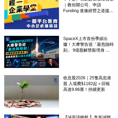
｜教你開公司、申請
Funding 進修經營之道搵大
錢！
SpaceX上市首份季績出
爐！大摩警告迎「最危險時
刻」 9億股解禁殺埋身 拆
解馬斯克AI與太空風控局
收息股2026｜25隻高息港
股 入場費$1182起＋回報
高達9.96厘！持續更新
【誠哥請睇戲 】李嘉誠聯