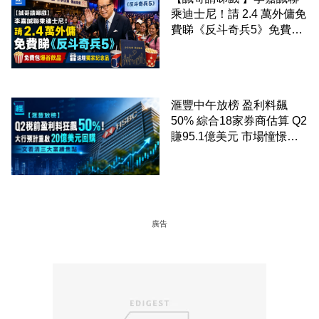
乘迪士尼！請 2.4 萬外傭免
費睇《反斗奇兵5》免費包
爆谷飲品 送埋獨家紀念品
滙豐中午放榜 盈利料飆
50% 綜合18家券商估算 Q2
賺95.1億美元 市場憧憬重
啟20億美元回購 一文看清
三大業績焦點
廣告