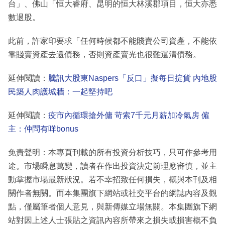
台」、佛山「恒大睿府、昆明的恒大林溪郡項目，恒大亦悉
數退股。
此前，許家印要求「任何時候都不能賤賣公司資產，不能依
靠賤賣資產去還債務，否則資產賣光也很難還清債務。
延伸閱讀：
騰訊大股東Naspers「反口」擬每日掟貨 內地股
民築人肉護城牆：一起堅持吧
延伸閱讀：
疫市內循環搶外傭 苛索7千元月薪加冷氣房 僱
主：仲問有咩bonus
免責聲明：本專頁刊載的所有投資分析技巧，只可作參考用
途。市場瞬息萬變，讀者在作出投資決定前理應審慎，並主
動掌握市場最新狀況。若不幸招致任何損失，概與本刊及相
關作者無關。而本集團旗下網站或社交平台的網誌內容及觀
點，僅屬筆者個人意見，與新傳媒立場無關。本集團旗下網
站對因上述人士張貼之資訊內容所帶來之損失或損害概不負