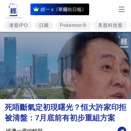
即
經一 x《華爾街日報》
時
財
港股IPO
日圓
Pokemon卡
美股科技股
經
專
題
投
資
樓
市
理
死唔斷氣定初現曙光？恒大許家印拒
財
被清盤：7月底前有初步重組方案
商
業