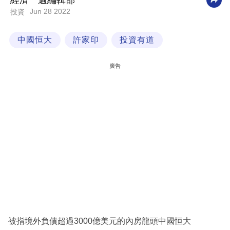
經濟一週編輯部
Jun 28 2022
投資
科
技
中國恒大
許家印
投資有道
職
場
廣告
生
活
時
事
專
欄
訂
閱
專
被指境外負債超過3000億美元的內房龍頭中國恒大
區