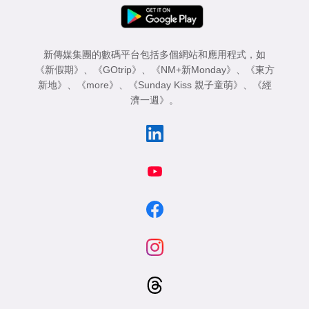
新傳媒集團的數碼平台包括多個網站和應用程式，如
《新假期》
、
《GOtrip》
、
《NM+新Monday》
、
《東方
新地》
、
《more》
、
《Sunday Kiss 親子童萌》
、
《經
濟一週》
。