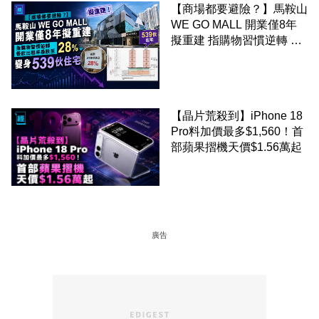
【商場都要避險？】馬鞍山
WE GO MALL 開業僅8年
擬重建 指購物習慣逆轉 餐
飲出租率暴跌至 28% 變身
539伙住宅
【晶片荒殺到】iPhone 18
Pro料加價最多$1,560！首
部蘋果摺機天價$1.56萬起
廣告