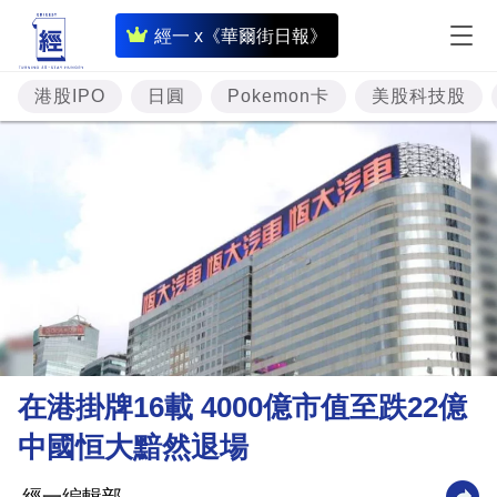
即
經一 x《華爾街日報》
時
財
港股IPO
日圓
Pokemon卡
美股科技股
經
專
題
投
資
樓
市
理
在港掛牌16載 4000億市值至跌22億
財
中國恒大黯然退場
商
業