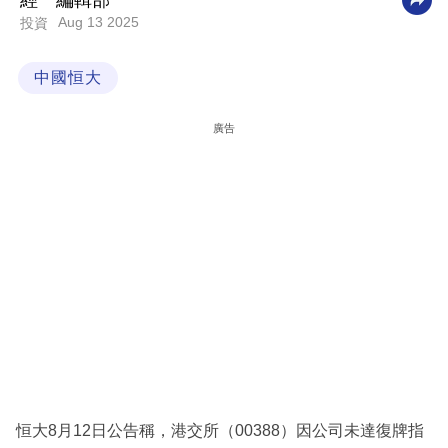
經一編輯部
Aug 13 2025
投資
科
技
中國恒大
職
場
廣告
生
活
時
事
專
欄
訂
閱
專
恒大8月12日公告稱，港交所（00388）因公司未達復牌指
區