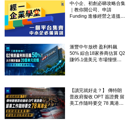
中小企、初創必睇攻略合集
｜教你開公司、申請
Funding 進修經營之道搵大
錢！
滙豐中午放榜 盈利料飆
50% 綜合18家券商估算 Q2
賺95.1億美元 市場憧憬重
啟20億美元回購 一文看清
三大業績焦點
【讀完就好走？】 傳特朗
普政府擬收 OPT 簽證費 留
美工作隨時要交 78 萬港元
針對國際畢業生 矽谷華爾
街勢受衝擊