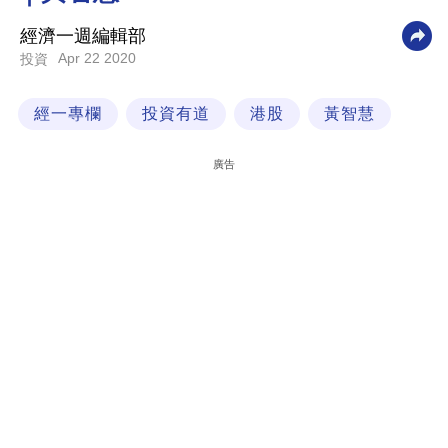
科
經濟一週編輯部
技
Apr 22 2020
投資
職
經一專欄
投資有道
港股
黃智慧
場
生
廣告
活
時
事
專
欄
訂
閱
專
區