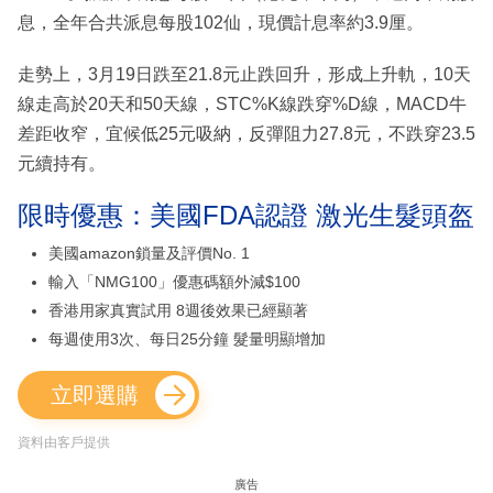
息，全年合共派息每股102仙，現價計息率約3.9厘。
走勢上，3月19日跌至21.8元止跌回升，形成上升軌，10天
線走高於20天和50天線，STC%K線跌穿%D線，MACD牛
差距收窄，宜候低25元吸納，反彈阻力27.8元，不跌穿23.5
元續持有。
限時優惠：美國FDA認證 激光生髮頭盔
美國amazon鎖量及評價No. 1
輸入「NMG100」優惠碼額外減$100
香港用家真實試用 8週後效果已經顯著
每週使用3次、每日25分鐘 髮量明顯增加
立即選購
資料由客戶提供
廣告