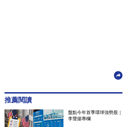
推薦閱讀
盤點今年首季環球強勢股｜
李聲揚專欄