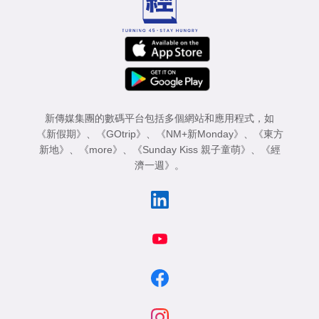
新傳媒集團的數碼平台包括多個網站和應用程式，如
《新假期》
、
《GOtrip》
、
《NM+新Monday》
、
《東方
新地》
、
《more》
、
《Sunday Kiss 親子童萌》
、
《經
濟一週》
。