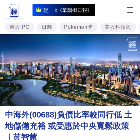
即
經一 x《華爾街日報》
時
財
港股IPO
日圓
Pokemon卡
美股科技股
經
專
題
投
資
樓
市
理
中海外(00688)負債比率較同行低 土
財
地儲備充裕 或受惠於中央寬鬆政策
商
｜黃智慧
業