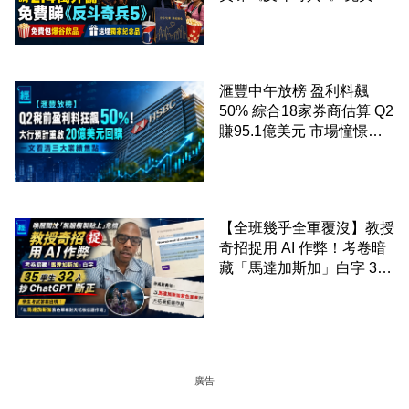
爆谷飲品 送埋獨家紀念品
滙豐中午放榜 盈利料飆
50% 綜合18家券商估算 Q2
賺95.1億美元 市場憧憬重
啟20億美元回購 一文看清
三大業績焦點
【全班幾乎全軍覆沒】教授
奇招捉用 AI 作弊！考卷暗
藏「馬達加斯加」白字 35
學生 32 人抄 ChatGPT 斷
正
廣告