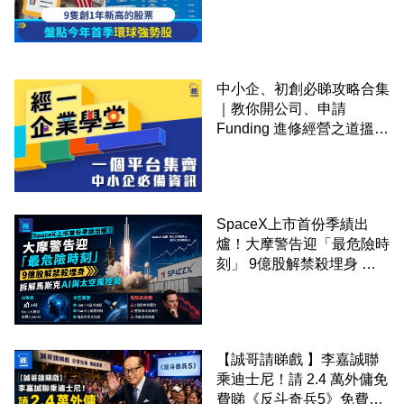
中小企、初創必睇攻略合集
｜教你開公司、申請
Funding 進修經營之道搵大
錢！
SpaceX上市首份季績出
爐！大摩警告迎「最危險時
刻」 9億股解禁殺埋身 拆
解馬斯克AI與太空風控局
【誠哥請睇戲 】李嘉誠聯
乘迪士尼！請 2.4 萬外傭免
費睇《反斗奇兵5》免費包