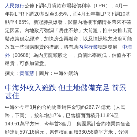
人民銀行
公佈下調4月貸款市場報價利率（LPR），4月一
年期LPR下調20基點至3.85%，而4月五年期LPR下調10基
點至4.65%。新冠肺炎爆發，影響內地樓市銷情並帶來不確
定因素。內地政府強調「房住不炒」大前題，惟中央推出寬
鬆政策穩定經濟，加快房企再融資，以及憧憬地方政府可能
放寬一些限購限貸的措施，將有助
內房行業
穩定發展。
中海
外
（00688）為內房龍頭股之一，負債比率較低，估值亦不
昂貴，可多加留意。
撰文：
黃智慧
｜圖片：中海外網站
中海外收入雖跌 但土地儲備充足 前景
甚佳
中海外今年3月的合約物業銷售金額約267.74億元（人民
幣，下同），按年增加7%，已售樓面面積升11.8%至
149.61萬平方米。今年首3個月，集團累計合約物業銷售金
額達到597.16億元，累售樓面面積330.58萬平方米，分別