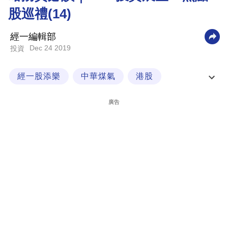
股巡禮(14)
科
技
經一編輯部
職
Dec 24 2019
投資
場
經一股添樂
中華煤氣
港股
生
活
2020投資展望
廣告
時
事
專
欄
訂
閱
專
區