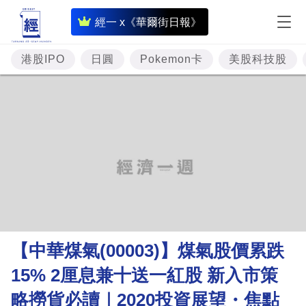
即
經一 x《華爾街日報》
時
財
港股IPO
日圓
Pokemon卡
美股科技股
經
專
題
投
資
樓
市
理
【中華煤氣(00003)】煤氣股價累跌
財
15% 2厘息兼十送一紅股 新入市策
商
略撈貨必讀｜2020投資展望・焦點
業