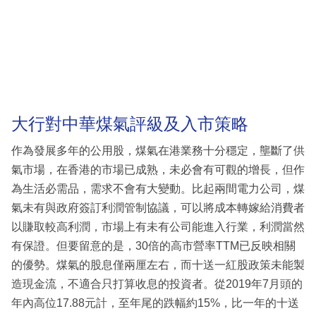
大行對中華煤氣評級及入市策略
作為發展多年的公用股，煤氣在港業務十分穩定，壟斷了供
氣市場，在香港的市場已成熟，未必會有可觀的增長，但作
為生活必需品，需求不會有大變動。比起兩間電力公司，煤
氣未有與政府簽訂利潤管制協議，可以將成本轉嫁給消費者
以賺取較高利潤，市場上有未有公司能進入行業，利潤當然
有保證。但要留意的是，30倍的高市營率TTM已反映相關
的優勢。煤氣的股息僅兩厘左右，而十送一紅股政策未能製
造現金流，不適合只打算收息的投資者。從2019年7月頭的
年內高位17.88元計，至年尾的跌幅約15%，比一年的十送