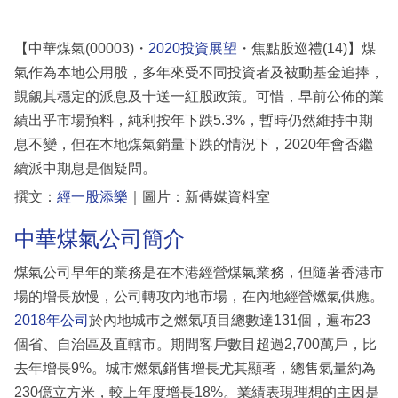
【中華煤氣(00003)・
2020投資展望
・焦點股巡禮(14)】煤
氣作為本地公用股，多年來受不同投資者及被動基金追捧，
覬覦其穩定的派息及十送一紅股政策。可惜，早前公佈的業
績出乎市場預料，純利按年下跌5.3%，暫時仍然維持中期
息不變，但在本地煤氣銷量下跌的情況下，2020年會否繼
續派中期息是個疑問。
撰文：
經一股添樂
｜圖片：新傳媒資料室
中華煤氣公司簡介
煤氣公司早年的業務是在本港經營煤氣業務，但隨著香港市
場的增長放慢，公司轉攻內地市場，在內地經營燃氣供應。
2018年公司
於內地城巿之燃氣項目總數達131個，遍布23
個省、自治區及直轄市。期間客戶數目超過2,700萬戶，比
去年增長9%。城市燃氣銷售增長尤其顯著，總售氣量約為
230億立方米，較上年度增長18%。業績表現理想的主因是