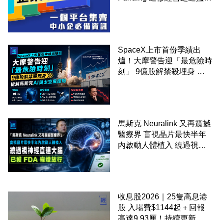
錢！
SpaceX上市首份季績出
爐！大摩警告迎「最危險時
刻」 9億股解禁殺埋身 拆
解馬斯克AI與太空風控局
馬斯克 Neuralink 又再震撼
醫療界 盲視晶片最快半年
內啟動人體植入 繞過視神
經直連大腦 已獲 FDA 綠燈
放行
收息股2026｜25隻高息港
股 入場費$1144起＋回報
高達9.93厘！持續更新