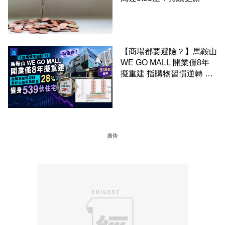
【商場都要避險？】馬鞍山
WE GO MALL 開業僅8年
擬重建 指購物習慣逆轉 餐
飲出租率暴跌至 28% 變身
539伙住宅
廣告