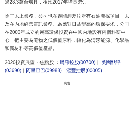
過28.3萬台爐具，相比2017年增長3%。
除了以上業務，公司也在泰國碧差汶府有石油開採項目，以
及在內地經營電訊業務。為應對日益變高的環保要求，公司
在2000年成立的易高環保投資在中國內地設有兩個科研中
心，把主要為廢物之低價值原料，轉化為清潔能源、化學品
和新材料等高價值產品。
2020投資展望・焦點股 ：
騰訊控股(00700)
｜
美團點評
(03690)
｜
阿里巴巴(09988)
｜
滙豐控股(00005)
廣告