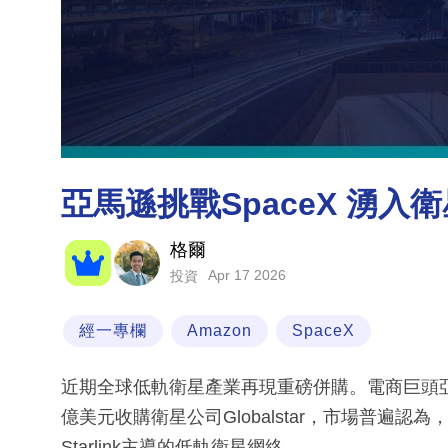
亞馬遜挑戰SpaceX 湧入
格爾
Apr 17 2026
投資
經一專欄
Amazon
SpaceX
近期全球低軌衛星產業再現重磅併購。電商巨頭亞馬遜
億美元收購衛星公司Globalstar，市場普遍認
Starlink主導的低軌衛星網絡。