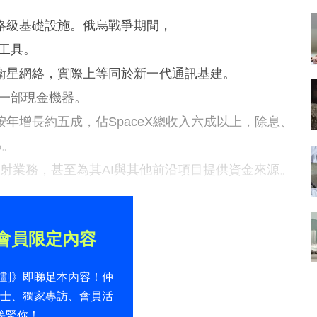
略級基礎設施。俄烏戰爭期間，
要工具。
衛星網絡，實際上等同於新一代通訊基建。
是一部現金機器。
元，按年增長約五成，佔SpaceX總收入六成以上，除息、
%。
發射業務，甚至為其AI與其他前沿項目提供資金來源。
會員限定內容
計劃》即睇足本內容！仲
貼士、獨家專訪、會員活
等緊你！