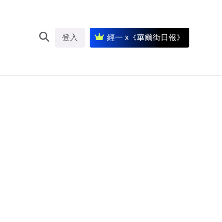
登入
經一 x《華爾街日報》