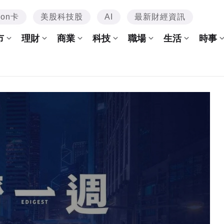
mon卡
美股科技股
AI
最新財經資訊
市
理財
商業
科技
職場
生活
時事