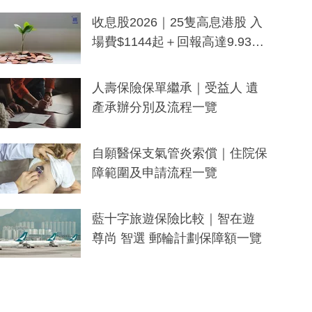
一度被誤當詐騙手段
收息股2026｜25隻高息港股 入
場費$1144起＋回報高達9.93
厘！持續更新
人壽保險保單繼承｜受益人 遺
產承辦分別及流程一覽
自願醫保支氣管炎索償｜住院保
障範圍及申請流程一覽
藍十字旅遊保險比較｜智在遊
尊尚 智選 郵輪計劃保障額一覽