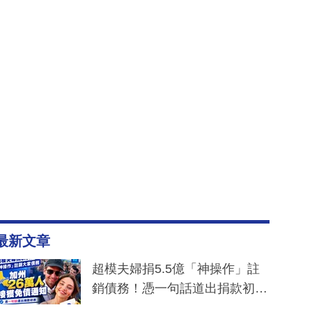
最新文章
超模夫婦捐5.5億「神操作」註
銷債務！憑一句話道出捐款初
衷：加州26萬人接獲免債通知、