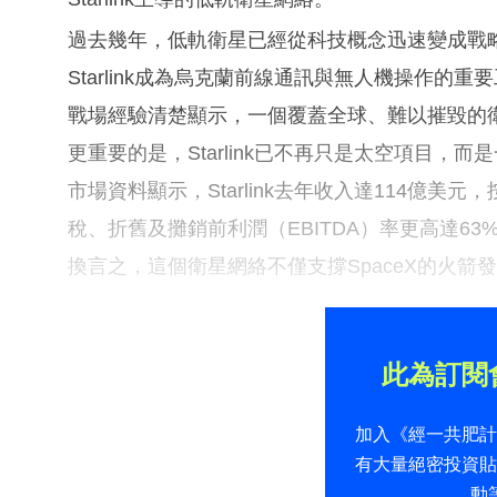
過去幾年，低軌衛星已經從科技概念迅速變成戰
Starlink成為烏克蘭前線通訊與無人機操作的重
戰場經驗清楚顯示，一個覆蓋全球、難以摧毀的
更重要的是，Starlink已不再只是太空項目，而
市場資料顯示，Starlink去年收入達114億美
稅、折舊及攤銷前利潤（EBITDA）率更高達63
換言之，這個衛星網絡不僅支撐SpaceX的火箭
此為訂閱
加入《經一共肥
有大量絕密投資
動