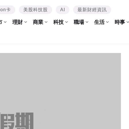
mon卡
美股科技股
AI
最新財經資訊
市
理財
商業
科技
職場
生活
時事