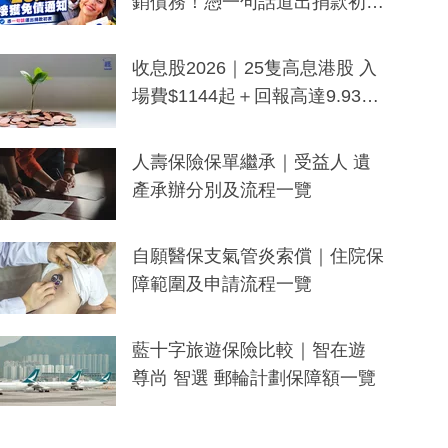
銷債務！憑一句話道出捐款初
衷：加州26萬人接獲免債通知、
一度被誤當詐騙手段
收息股2026｜25隻高息港股 入
場費$1144起＋回報高達9.93
厘！持續更新
人壽保險保單繼承｜受益人 遺
產承辦分別及流程一覽
自願醫保支氣管炎索償｜住院保
障範圍及申請流程一覽
藍十字旅遊保險比較｜智在遊
尊尚 智選 郵輪計劃保障額一覽