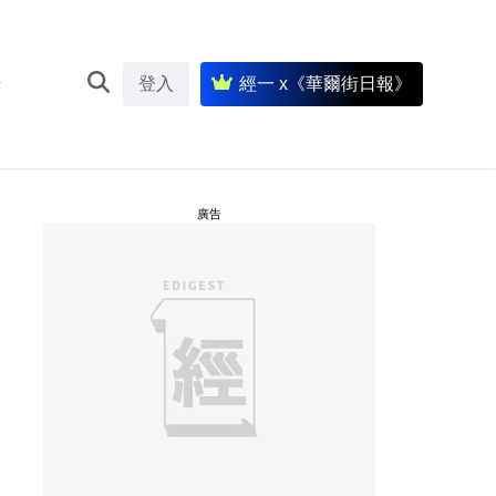
登入
經一 x《華爾街日報》
廣告