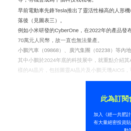
早前電動車先鋒Tesla推出了靈活性極高的人形機
落後（見圖表三）。
例如小米研發的CyberOne，在2022年的產
70萬元人民幣，故一直也無法量產。
小鵬汽車（09868）、廣汽集團（02238）
其中小鵬於2024年底的科技展中，就重點介紹其A
樣的AI晶片，包括圖靈AI晶片及小鵬天璣AIO
此為訂閱
加入《經一共肥
有大量絕密投資
動