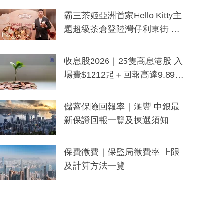
分鐘生成「貼地」宣傳短片
霸王茶姬亞洲首家Hello Kitty主
題超級茶倉登陸灣仔利東街 推
出首創「伯爵紅茶色」Hello Kitt
y及香港限定特調系列
收息股2026｜25隻高息港股 入
場費$1212起＋回報高達9.89
厘！持續更新
儲蓄保險回報率｜滙豐 中銀最
新保證回報一覽及揀選須知
保費徵費｜保監局徵費率 上限
及計算方法一覽