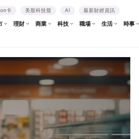
mon卡
美股科技股
AI
最新財經資訊
市
理財
商業
科技
職場
生活
時事