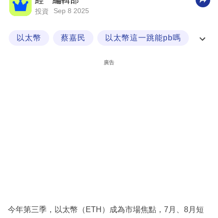
經一編輯部
Sep 8 2025
投資
科
技
以太幣
蔡嘉民
以太幣這一跳能pb嗎
職
封面故事
場
廣告
生
活
時
事
專
欄
訂
閱
專
今年第三季，以太幣（ETH）成為市場焦點，7月、8月短
區