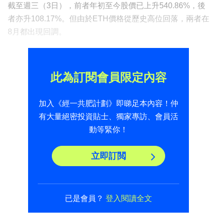
截至週三（3日），前者年初至今股價已上升540.86%，後
者亦升108.17%。但由於ETH價格從歷史高位回落，兩者在
8月都出現回調。
此為訂閱會員限定內容
加入《經一共肥計劃》即睇足本內容！仲
有大量絕密投資貼士、獨家專訪、會員活
動等緊你！
立即訂閲
已是會員？
登入閱讀全文