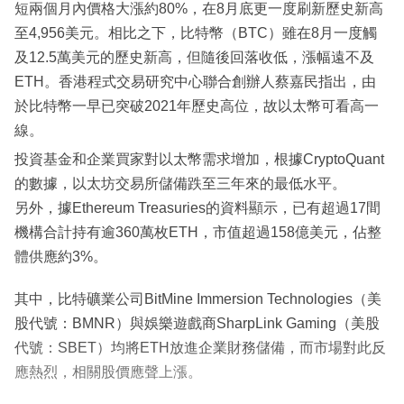
短兩個月內價格大漲約80%，在8月底更一度刷新歷史新高
至4,956美元。相比之下，比特幣（BTC）雖在8月一度觸
及12.5萬美元的歷史新高，但隨後回落收低，漲幅遠不及
ETH。香港程式交易研究中心聯合創辦人蔡嘉民指出，由
於比特幣一早已突破2021年歷史高位，故以太幣可看高一
線。
投資基金和企業買家對以太幣需求增加，根據CryptoQuant
的數據，以太坊交易所儲備跌至三年來的最低水平。
另外，據Ethereum Treasuries的資料顯示，已有超過17間
機構合計持有逾360萬枚ETH，市值超過158億美元，佔整
體供應約3%。
其中，比特礦業公司BitMine Immersion Technologies（美
股代號：BMNR）與娛樂遊戲商SharpLink Gaming（美股
代號：SBET）均將ETH放進企業財務儲備，而市場對此反
應熱烈，相關股價應聲上漲。