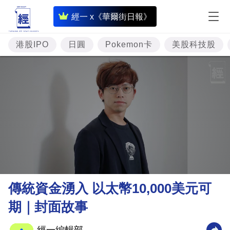
即
經一 x《華爾街日報》
時
財
港股IPO
日圓
Pokemon卡
美股科技股
經
專
題
投
資
樓
市
理
傳統資金湧入 以太幣10,000美元可
財
期｜封面故事
商
業