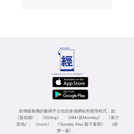
新傳媒集團的數碼平台包括多個網站和應用程式，如
《新假期》
、
《GOtrip》
、
《NM+新Monday》
、
《東方
新地》
、
《more》
、
《Sunday Kiss 親子童萌》
、
《經
濟一週》
。