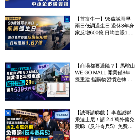
【首富牛一】98歲誠哥早
兩日低調過生日 退休8年身
家反增600億 日均進賬1.67
億
【商場都要避險？】馬鞍山
WE GO MALL 開業僅8年
擬重建 指購物習慣逆轉 餐
飲出租率暴跌至 28% 變身
539伙住宅
【誠哥請睇戲 】李嘉誠聯
乘迪士尼！請 2.4 萬外傭免
費睇《反斗奇兵5》免費包
爆谷飲品 送埋獨家紀念品