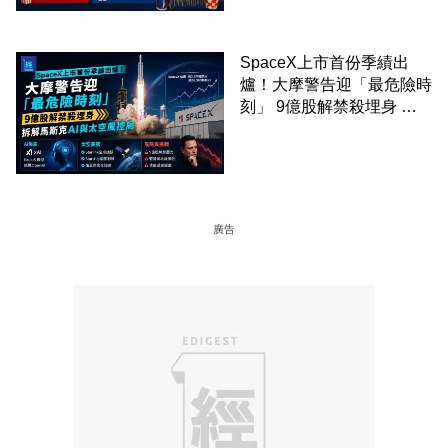
SpaceX上市首份季績出
爐！大摩警告迎「最危險時
刻」 9億股解禁殺埋身 拆
解馬斯克AI與太空風控局
廣告