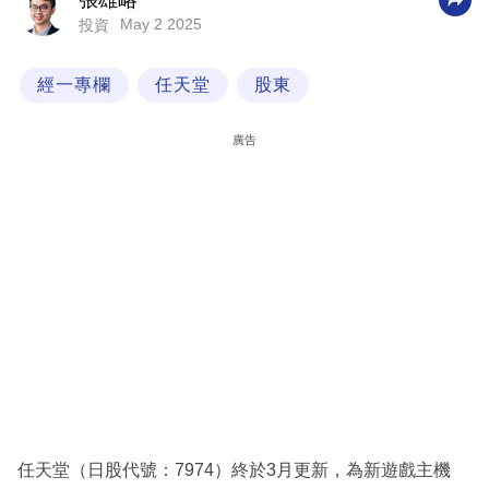
張雄略
May 2 2025
投資
科
技
經一專欄
任天堂
股東
職
場
廣告
生
活
時
事
專
欄
訂
閱
專
任天堂（日股代號：7974）終於3月更新，為新遊戲主機
區