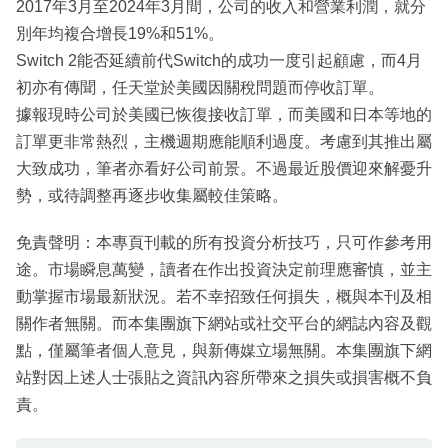
2017年3月至2024年3月間，公司的收入和營業利潤，就分
別年均複合增長19%和51%。
Switch 2能否延續前代Switch的成功一度引起顧慮，而4月
初亦有傳聞，任天堂於美國因關稅問題而停收訂單。
據報現時公司於美國已恢復接收訂單，而美國和日本等地的
訂單更非常熱烈，主機週期應能順利過度。考慮到其推出屬
大致成功，筆者亦看好公司前景。不過最近股價迎來解憂升
勢，或待調整再逐步收集屬較佳策略。
免責聲明：本專頁刊載的所有投資分析技巧，只可作參考用
途。市場瞬息萬變，讀者在作出投資決定前理應審慎，並主
動掌握市場最新狀況。若不幸招致任何損失，概與本刊及相
關作者無關。而本集團旗下網站或社交平台的網誌內容及觀
點，僅屬筆者個人意見，與新傳媒立場無關。本集團旗下網
站對因上述人士張貼之資訊內容所帶來之損失或損害概不負
責。