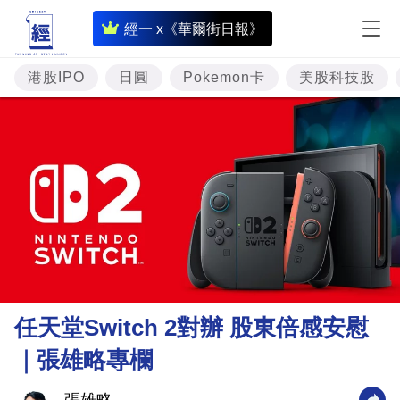
即
經一 x《華爾街日報》
時
財
港股IPO
日圓
Pokemon卡
美股科技股
經
專
題
投
資
樓
市
理
任天堂Switch 2對辦 股東倍感安慰
財
｜張雄略專欄
商
業