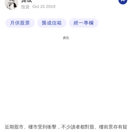
龔成
Oct 15 2019
投資
科
技
月供股票
龔成信箱
經一專欄
職
場
廣告
生
活
時
事
專
欄
訂
閱
專
近期股市、樓市受到衝擊，不少讀者都對股、樓前景存有疑
區