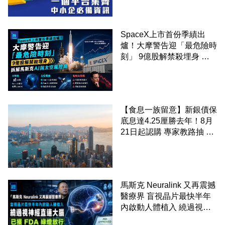
SpaceX上市首份季績出
爐！大摩警告迎「最危險時
刻」 9億股解禁殺埋身 拆
解馬斯克AI與太空風控局
【食息一族留意】新銀債保
底息達4.25厘勝去年！8月
21日起認購 專家教路抽 20
至 30 手 鎖定三年高息
馬斯克 Neuralink 又再震撼
醫療界 盲視晶片最快半年
內啟動人體植入 繞過視神
經直連大腦 已獲 FDA 綠燈