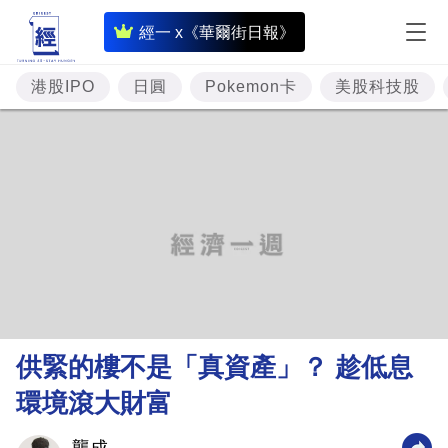
即
經一 x《華爾街日報》
時
財
港股IPO
日圓
Pokemon卡
美股科技股
經
專
題
投
資
樓
市
理
供緊的樓不是「真資產」？ 趁低息
財
環境滾大財富
商
業