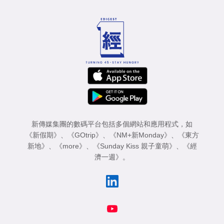
新傳媒集團的數碼平台包括多個網站和應用程式，如
《新假期》
、
《GOtrip》
、
《NM+新Monday》
、
《東方
新地》
、
《more》
、
《Sunday Kiss 親子童萌》
、
《經
濟一週》
。