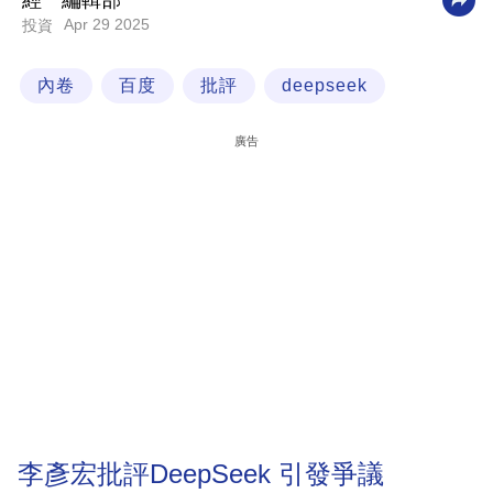
經一編輯部
Apr 29 2025
投資
科
技
內卷
百度
批評
deepseek
職
場
廣告
生
活
時
事
專
欄
訂
閱
專
李彥宏批評DeepSeek 引發爭議
區