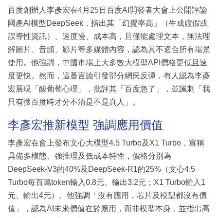
百度創辦人李彥宏在4月25日百度AI開發者大會上公開評論
國產AI模型DeepSeek，指出其「幻覺率高」（生成虛假或
誤導性資訊）、速度慢、成本高，且僅能處理文本，無法理
解圖片、音頻、影片等多媒體內容，認為其不適合所有場景
使用。他強調，中國市場上大多數大模型API價格更低且速
度更快。然而，這番言論引發部分網民反彈，有人認為李彥
宏展現「酸葡萄心理」，批評其「百度急了」，並諷刺「我
只有搜百度時才分不清是不是真人」。
李彥宏推新模型 強調應用價值
李彥宏在會上發布文心大模型4.5 Turbo及X1 Turbo，宣稱
具備多模態、強推理及低成本特性，價格分別為
DeepSeek-V3的40%及DeepSeek-R1的25%（文心4.5
Turbo每百萬token輸入0.8元、輸出3.2元；X1 Turbo輸入1
元、輸出4元）。他強調「沒有應用，芯片及模型都沒有價
值」，認為AI未來價值在於應用，而非模型本身，並指出高