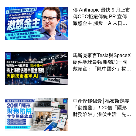
傳 Anthropic 最快 9 月上市
傳CEO拒絕傳統 PR 宣傳
激怒金主 頻爆「AI末日
論」嚇窒華爾街
馬斯克豪言Tesla與SpaceX
硬件地球最強 唯獨加一句
戴頭盔：「除中國外」揭上
海廠佔過半產量底牌 火箭
技術進軍 AI
中產慳錢錦囊│福布斯定義
「儲錢難」！20個「隱形
財務陷阱」潛伏生活，先買
後付仲衰過借錢？