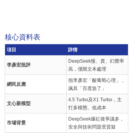
核心資料表
項目
詳情
DeepSeek慢、貴、幻覺率
李彥宏批評
高，僅限文本處理
指李彥宏「酸葡萄心理」，
網民反應
諷其「百度急了」
4.5 Turbo及X1 Turbo，主
文心新模型
打多模態、低成本
DeepSeek爆紅後爭議多，
市場背景
安全與技術問題受質疑