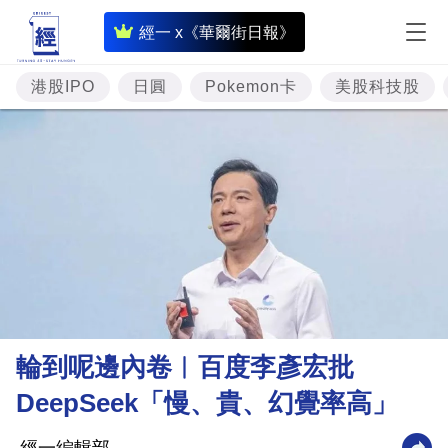
即
經一 x《華爾街日報》
時
財
港股IPO
日圓
Pokemon卡
美股科技股
經
專
題
投
資
樓
市
理
輪到呢邊內卷︳百度李彥宏批
財
DeepSeek「慢、貴、幻覺率高」
商
業