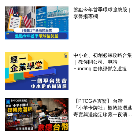
盤點今年首季環球強勢股｜
李聲揚專欄
中小企、初創必睇攻略合集
｜教你開公司、申請
Funding 進修經營之道搵大
錢！
【PTCG界震驚】 台灣
「小羊卡牌社」疑捲款潛逃
寄賣與送鑑定珍藏一夜消失
網傳涉款高達數億台幣