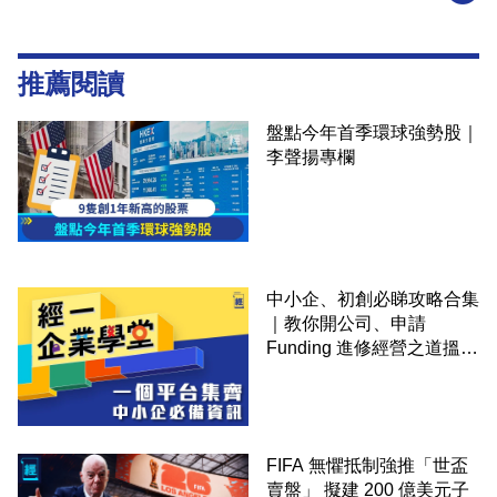
推薦閱讀
盤點今年首季環球強勢股｜
李聲揚專欄
中小企、初創必睇攻略合集
｜教你開公司、申請
Funding 進修經營之道搵大
錢！
FIFA 無懼抵制強推「世盃
賣盤」 擬建 200 億美元子