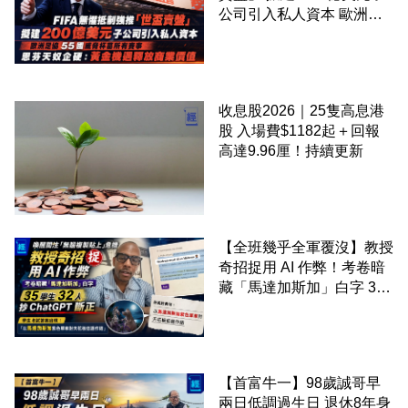
公司引入私人資本 歐洲足
協 55 國威脅杯葛所有賽事
恩芬天奴企硬：黃金機遇釋
放商業價值
收息股2026｜25隻高息港
股 入場費$1182起＋回報
高達9.96厘！持續更新
【全班幾乎全軍覆沒】教授
奇招捉用 AI 作弊！考卷暗
藏「馬達加斯加」白字 35
學生 32 人抄 ChatGPT 斷
正
【首富牛一】98歲誠哥早
兩日低調過生日 退休8年身