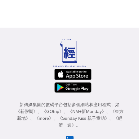
新傳媒集團的數碼平台包括多個網站和應用程式，如
《新假期》
、
《GOtrip》
、
《NM+新Monday》
、
《東方
新地》
、
《more》
、
《Sunday Kiss 親子童萌》
、
《經
濟一週》
。