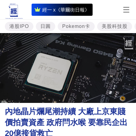
即
經一 x《華爾街日報》
時
財
港股IPO
日圓
Pokemon卡
美股科技股
經
專
題
投
資
樓
市
理
內地晶片爛尾潮持續 大廠上京東賤
財
價拍賣資產 政府閂水喉 要靠民企出
商
20億接貨救亡
業