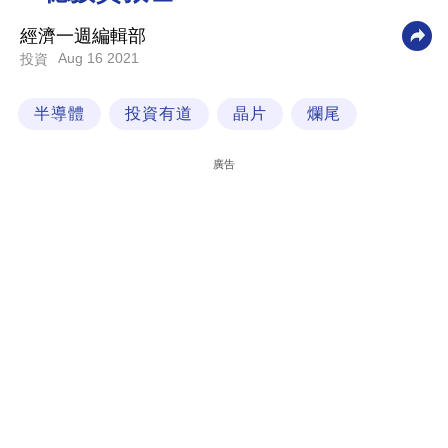
科
經濟一週編輯部
技
Aug 16 2021
投資
職
半導體
投資有道
晶片
爛尾
場
生
廣告
活
時
事
專
欄
訂
閱
專
區