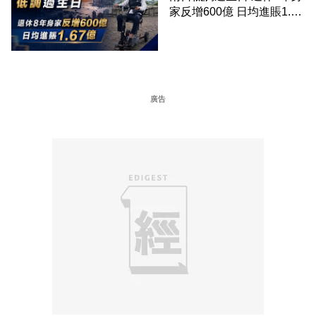
家反增600億 日均進賬1.67
億
廣告