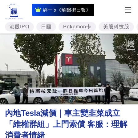
即
經一 x《華爾街日報》
時
財
港股IPO
日圓
Pokemon卡
美股科技股
經
專
題
投
資
樓
市
理
內地Tesla減價｜車主變韭菜成立
財
「維權群組」上門索償 客服：理解
商
消費者情緒
業