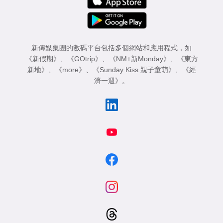
新傳媒集團的數碼平台包括多個網站和應用程式，如
《新假期》
、
《GOtrip》
、
《NM+新Monday》
、
《東方
新地》
、
《more》
、
《Sunday Kiss 親子童萌》
、
《經
濟一週》
。