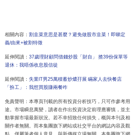
相關內容：
割韭菜意思是甚麼？避免做股市韭菜！即睇定
義/由來+被割特徵
延伸閱讀：
37歲理財顧問借錢炒股「財自」 揸39份保單等
退休：我唔係收息股信徒
延伸閱讀：
失業IT男25萬積蓄炒燶孖展 瞞家人去快餐店
「扮工」：我想買股賺兩餐咋
免責聲明：本專頁刊載的所有投資分析技巧，只可作參考用
途。市場瞬息萬變，讀者在作出投資決定前理應審慎，並主
動掌握市場最新狀況。若不幸招致任何損失，概與本刊及相
關作者無關。而本集團旗下網站或社交平台的網誌內容及觀
點，僅屬筆者個人意見，與新傳媒立場無關。本集團旗下網