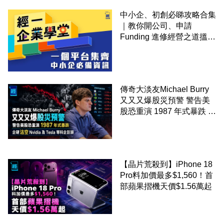
中小企、初創必睇攻略合集
｜教你開公司、申請
Funding 進修經營之道搵大
錢！
傳奇大淡友Michael Burry
又又又爆股災預警 警告美
股恐重演 1987 年式暴跌 企
硬沽空 Nvidia 及 Tesla 等
科企巨頭
【晶片荒殺到】iPhone 18
Pro料加價最多$1,560！首
部蘋果摺機天價$1.56萬起