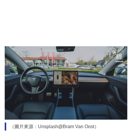
（圖片來源：Unsplash@Bram Van Oost）