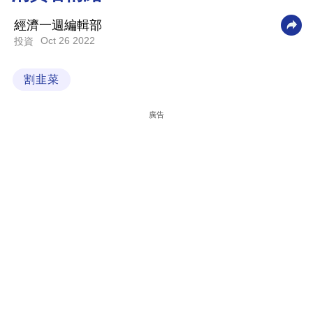
科
經濟一週編輯部
技
Oct 26 2022
投資
職
割韭菜
場
生
廣告
活
時
事
專
欄
訂
閱
專
區