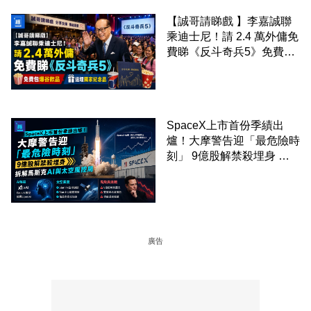
【誠哥請睇戲 】李嘉誠聯
乘迪士尼！請 2.4 萬外傭免
費睇《反斗奇兵5》免費包
爆谷飲品 送埋獨家紀念品
SpaceX上市首份季績出
爐！大摩警告迎「最危險時
刻」 9億股解禁殺埋身 拆
解馬斯克AI與太空風控局
廣告