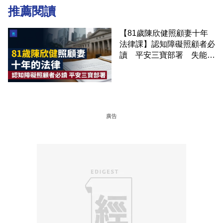
推薦閱讀
【81歲陳欣健照顧妻十年
法律課】認知障礙照顧者必
讀 平安三寶部署 失能前
錯過就補簽不
廣告