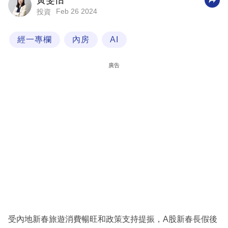
黃雯怡
Feb 26 2024
投資
科
技
經一專欄
內房
AI
職
場
廣告
生
活
時
事
專
欄
訂
閱
專
受內地新春旅遊消費暢旺和政策支持提振，A股新春長假後
區