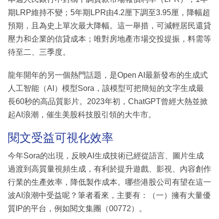
期LRP維持不變；5年期LPR由4.2厘下調至3.95厘，降幅超
預期，且為史上單次最大降幅。這一舉措，可減輕居民還貸
壓力和企業的信貸成本；唯對房地產市場交投提振，料需等
待至二、三季度。
龍年開年的另一個熱門話題，是Open AI最新發布的生成式
人工智能（AI）模型Sora，該模型可把簡短的文字生成最
長60秒的高品質影片。2023年初，ChatGPT曾經大熱並掀
起AI浪潮，催生美股科技股引領的大牛市。
閱文受益可視化效率
今年Sora的出現，反映AI生成技術已經從語言、圖片生成
過渡到高質量視頻生成，有利於提升遊戲、影視、內容創作
行業的生產效率，降低製作成本。哪些港股公司有望在這一
波AI浪潮中受益呢？筆者看來，主要有：（一）擁有大量優
質IP的平台，例如閱文集團（00772）。