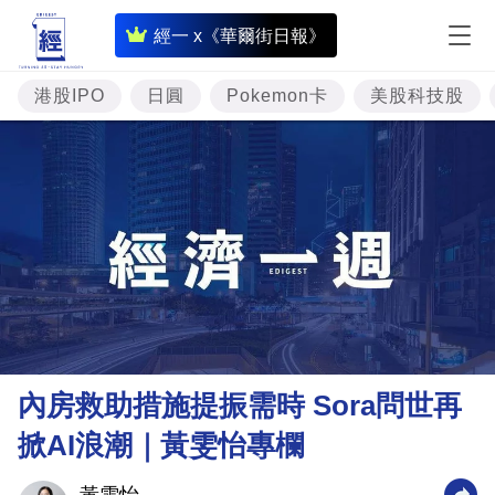
即
經一 x《華爾街日報》
時
財
港股IPO
日圓
Pokemon卡
美股科技股
經
專
題
投
資
樓
市
理
內房救助措施提振需時 Sora問世再
財
掀AI浪潮｜黃雯怡專欄
商
業