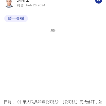
馮南山
Feb 26 2024
投資
科
技
經一專欄
職
場
廣告
生
活
時
事
專
欄
訂
閱
專
日前，《中華人民共和國公司法》（公司法）完成修訂，並
區