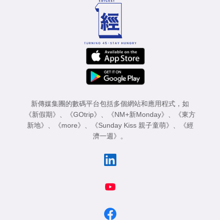
新傳媒集團的數碼平台包括多個網站和應用程式，如
《新假期》
、
《GOtrip》
、
《NM+新Monday》
、
《東方
新地》
、
《more》
、
《Sunday Kiss 親子童萌》
、
《經
濟一週》
。