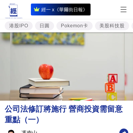
即
經一 x《華爾街日報》
時
財
港股IPO
日圓
Pokemon卡
美股科技股
經
專
題
投
資
樓
市
理
公司法修訂將施行 營商投資需留意
財
重點（一）
商
業