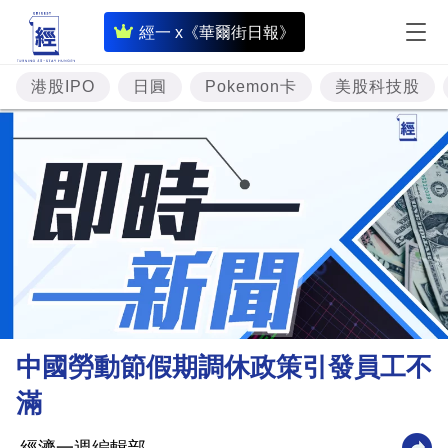
即
經一 x《華爾街日報》
時
財
港股IPO
日圓
Pokemon卡
美股科技股
經
專
題
投
資
樓
市
理
中國勞動節假期調休政策引發員工不
財
滿
商
業