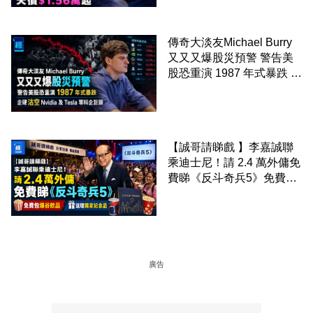
傳奇大淡友Michael Burry
又又又爆股災預警 警告美
股恐重演 1987 年式暴跌 企
硬沽空 Nvidia 及 Tesla 等
科企巨頭
【誠哥請睇戲 】李嘉誠聯
乘迪士尼！請 2.4 萬外傭免
費睇《反斗奇兵5》免費包
爆谷飲品 送埋獨家紀念品
廣告