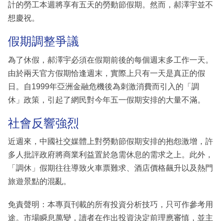
計的勞工本週將享有五天的勞動節假期。然而，郝澤宇並不
想慶祝。
假期調整爭議
為了休假，郝澤宇必須在假期前後的每個週末多工作一天。
由於兩天官方假期恰逢週末，實際上只有一天是真正的假
日。自1999年亞洲金融危機後為刺激消費而引入的「調
休」政策，引起了網民對今年五一假期安排的大量不滿。
社會反響強烈
近週來，中國社交媒體上對勞動節假期安排的抱怨激增，許
多人批評政府將商業利益置於急需休息的需求之上。此外，
「調休」假期往往導致火車票難求、酒店價格飆升以及熱門
旅遊景點的混亂。
免責聲明：本專頁刊載的所有投資分析技巧，只可作參考用
途。市場瞬息萬變，讀者在作出投資決定前理應審慎，並主