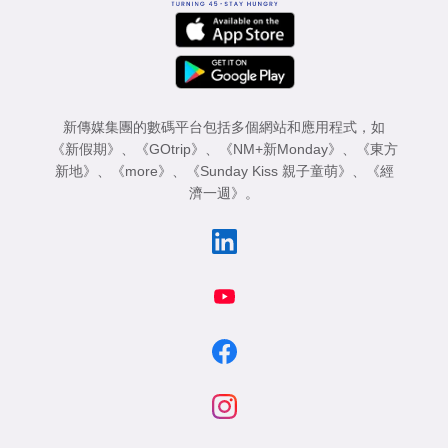
新傳媒集團的數碼平台包括多個網站和應用程式，如
《新假期》
、
《GOtrip》
、
《NM+新Monday》
、
《東方
新地》
、
《more》
、
《Sunday Kiss 親子童萌》
、
《經
濟一週》
。