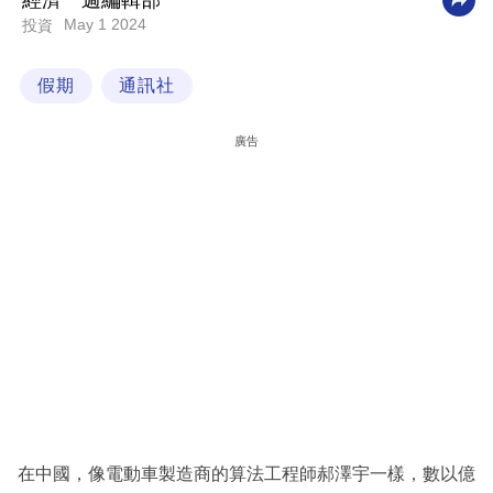
經濟一週編輯部
May 1 2024
投資
科
技
假期
通訊社
職
場
廣告
生
活
時
事
專
欄
訂
閱
專
在中國，像電動車製造商的算法工程師郝澤宇一樣，數以億
區