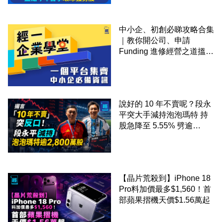
中小企、初創必睇攻略合集
｜教你開公司、申請
Funding 進修經營之道搵大
錢！
說好的 10 年不賣呢？段永
平突大手減持泡泡瑪特 持
股急降至 5.55% 劈逾
2,800 萬股 4月才入局 上月
剛向網民派定心丸
【晶片荒殺到】iPhone 18
Pro料加價最多$1,560！首
部蘋果摺機天價$1.56萬起