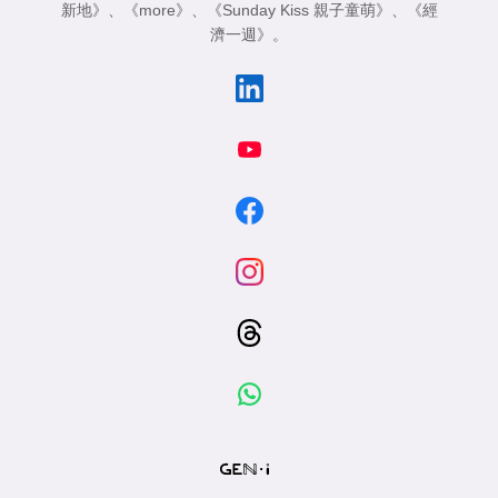
新地》
、
《more》
、
《Sunday Kiss 親子童萌》
、
《經
濟一週》
。