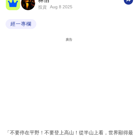
林伯
Aug 8 2025
投資
科
技
經一專欄
職
場
廣告
生
活
時
事
專
欄
訂
閱
專
「不要停在平野！不要登上高山！從半山上看，世界顯得最
區