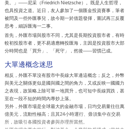
美。」——尼采（Friedrich Nietzsche）。既是人生哲理，
也具投資之道。近日，友人參加了一個匯金投資賽事，筆者
被問及一些外匯事兒，故今期一於借題發揮，嘗試再三反覆
思考，細訴匯海一二事。
首先，外匯市場與股市不同，尤其是長期投資股市者，有時
較初投股市者，更不易適應轉投匯海，主因是投資股市大部
分時間也是「買升」、「死守」，然後——習慣已成。
大單邊概念迷思
相反，外匯不單沒有股市中長線大單邊這概念；反之，外幣
與美元之關係更似是國與國之間的角力，又或反映一國國力
之表現，故策略上除可單一地買升，也可短中長線買跌，甚
至在一段不短的時間內專炒上落。
另外，外匯市場是全球最大的金融市場，日均交易量往往萬
億美元，流動性極高；且其24小時運行、毋須集中在交易
所，故吸引各國投資者參與亦理所當然。