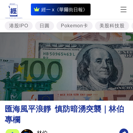
即
經一 x《華爾街日報》
時
財
港股IPO
日圓
Pokemon卡
美股科技股
經
專
題
投
資
樓
市
理
匯海風平浪靜 慎防暗湧突襲｜林伯
財
專欄
商
業