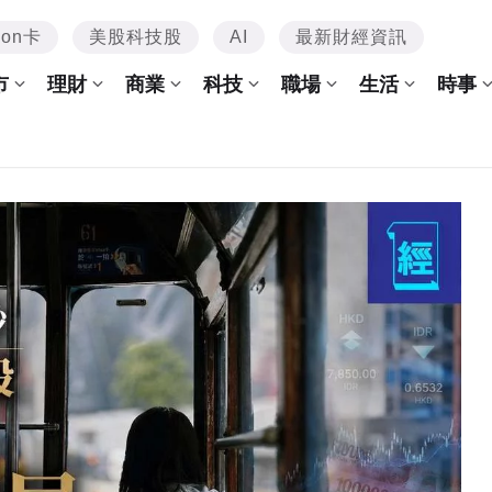
mon卡
美股科技股
AI
最新財經資訊
市
理財
商業
科技
職場
生活
時事