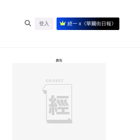
登入
經一 x《華爾街日報》
廣告