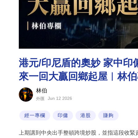
港元/印尼盾的奧妙 家中印
來一回大贏回鄉起屋︳林伯
林伯
Jun 12 2026
外匯
經一專欄
印傭
港股
賺夠
上期講到中央出手整頓跨境炒股，並指這段收緊