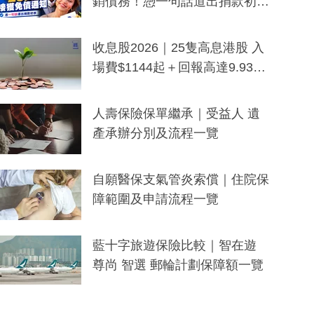
銷債務！憑一句話道出捐款初
衷：加州26萬人接獲免債通知、
一度被誤當詐騙手段
收息股2026｜25隻高息港股 入
場費$1144起＋回報高達9.93
厘！持續更新
人壽保險保單繼承｜受益人 遺
產承辦分別及流程一覽
自願醫保支氣管炎索償｜住院保
障範圍及申請流程一覽
藍十字旅遊保險比較｜智在遊
尊尚 智選 郵輪計劃保障額一覽