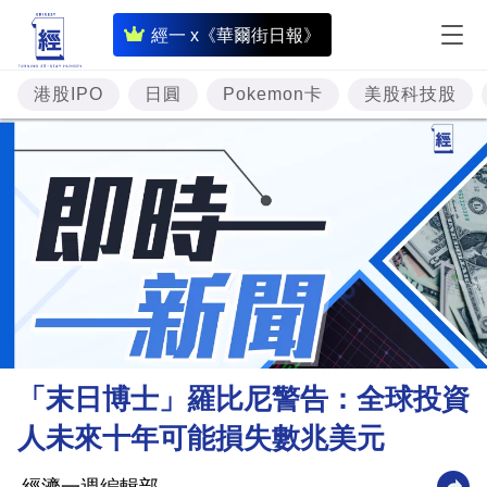
即
經一 x《華爾街日報》
時
財
港股IPO
日圓
Pokemon卡
美股科技股
經
專
題
投
資
樓
市
理
「末日博士」羅比尼警告：全球投資
財
人未來十年可能損失數兆美元
商
業