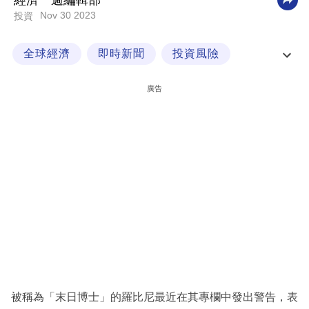
經濟一週編輯部
Nov 30 2023
投資
科
技
全球經濟
即時新聞
投資風險
職
末日博士
場
廣告
生
活
時
事
專
欄
訂
閱
專
被稱為「末日博士」的羅比尼最近在其專欄中發出警告，表
區