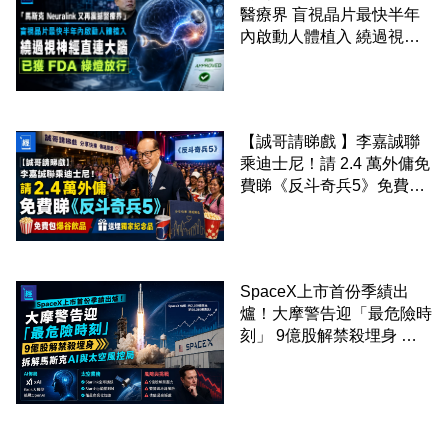
醫療界 盲視晶片最快半年
內啟動人體植入 繞過視神
經直連大腦 已獲 FDA 綠燈
放行
【誠哥請睇戲 】李嘉誠聯
乘迪士尼！請 2.4 萬外傭免
費睇《反斗奇兵5》免費包
爆谷飲品 送埋獨家紀念品
SpaceX上市首份季績出
爐！大摩警告迎「最危險時
刻」 9億股解禁殺埋身 拆
解馬斯克AI與太空風控局