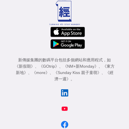
新傳媒集團的數碼平台包括多個網站和應用程式，如
《新假期》
、
《GOtrip》
、
《NM+新Monday》
、
《東方
新地》
、
《more》
、
《Sunday Kiss 親子童萌》
、
《經
濟一週》
。