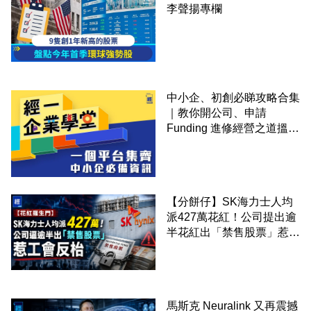
李聲揚專欄
中小企、初創必睇攻略合集
｜教你開公司、申請
Funding 進修經營之道搵大
錢！
【分餅仔】SK海力士人均
派427萬花紅！公司提出逾
半花紅出「禁售股票」惹工
會反枱
馬斯克 Neuralink 又再震撼