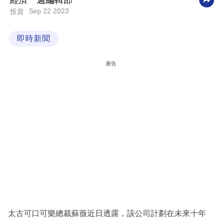
經濟一週編輯部
Sep 22 2023
投資
科
技
即時新聞
職
場
廣告
生
活
時
事
專
欄
訂
閱
專
太古可口可樂總裁蘇薇近日透露，該公司計劃在未來十年
區