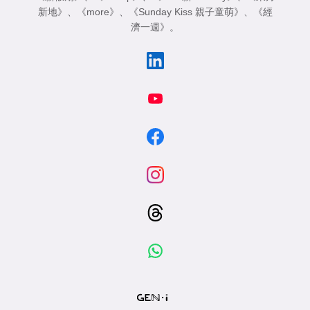
新地》
、
《more》
、
《Sunday Kiss 親子童萌》
、
《經
濟一週》
。