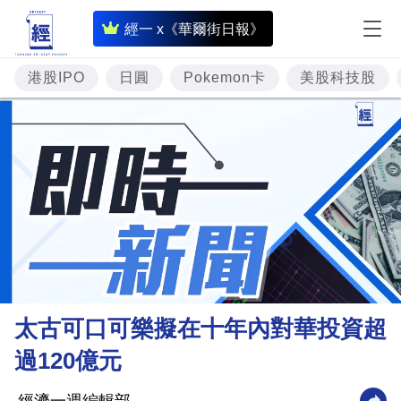
即
經一 x《華爾街日報》
時
財
港股IPO
日圓
Pokemon卡
美股科技股
經
專
題
投
資
樓
市
理
太古可口可樂擬在十年內對華投資超
財
過120億元
商
業