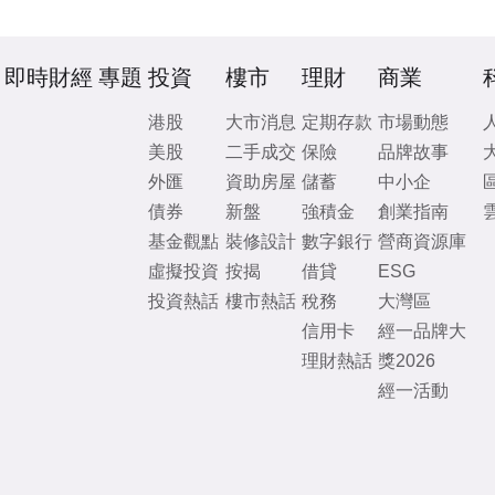
即時財經
專題
投資
樓市
理財
商業
港股
大市消息
定期存款
市場動態
美股
二手成交
保險
品牌故事
外匯
資助房屋
儲蓄
中小企
債券
新盤
強積金
創業指南
基金觀點
裝修設計
數字銀行
營商資源庫
虛擬投資
按揭
借貸
ESG
投資熱話
樓市熱話
稅務
大灣區
信用卡
經一品牌大
理財熱話
獎2026
經一活動