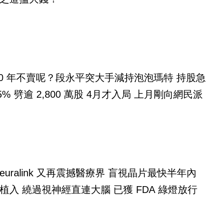
10 年不賣呢？段永平突大手減持泡泡瑪特 持股急
55% 劈逾 2,800 萬股 4月才入局 上月剛向網民派
alink 又再震撼醫療界 盲視晶片最快半年內
植入 繞過視神經直連大腦 已獲 FDA 綠燈放行