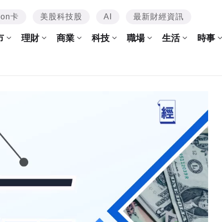
mon卡
美股科技股
AI
最新財經資訊
市
理財
商業
科技
職場
生活
時事