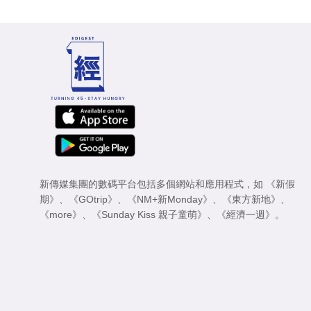
新傳媒集團的數碼平台包括多個網站和應用程式，如
《新假
期》
、
《GOtrip》
、
《NM+新Monday》
、
《東方新地》
、
《more》
、
《Sunday Kiss 親子童萌》
、
《經濟一週》
。