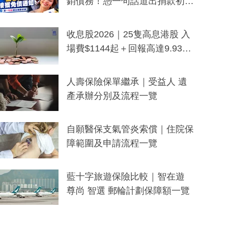
銷債務！憑一句話道出捐款初
衷：加州26萬人接獲免債通知、
一度被誤當詐騙手段
收息股2026｜25隻高息港股 入
場費$1144起＋回報高達9.93
厘！持續更新
人壽保險保單繼承｜受益人 遺
產承辦分別及流程一覽
自願醫保支氣管炎索償｜住院保
障範圍及申請流程一覽
藍十字旅遊保險比較｜智在遊
尊尚 智選 郵輪計劃保障額一覽