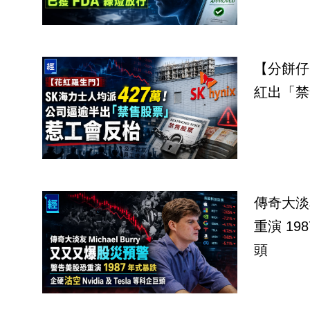
【分餅仔
紅出「禁
傳奇大淡友M
重演 198
頭