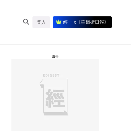
登入
經一 x《華爾街日報》
廣告