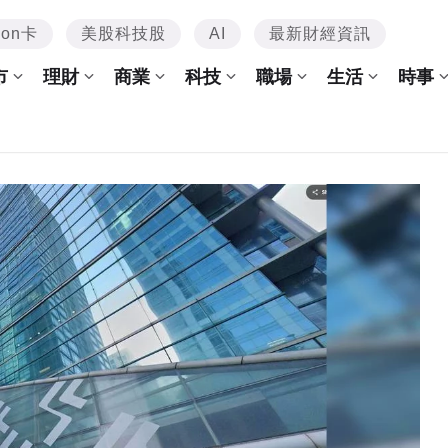
mon卡
美股科技股
AI
最新財經資訊
市
理財
商業
科技
職場
生活
時事