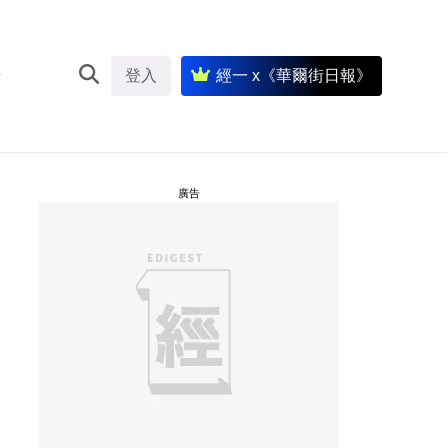
登入
經一 x《華爾街日報》
廣告