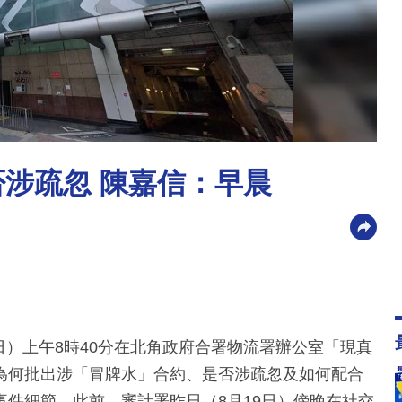
否涉疏忽 陳嘉信：早晨
0日）上午8時40分在北角政府合署物流署辦公室「現真
為何批出涉「冒牌水」合約、是否涉疏忽及如何配合
件細節。此前，審計署昨日（8月19日）傍晚在社交