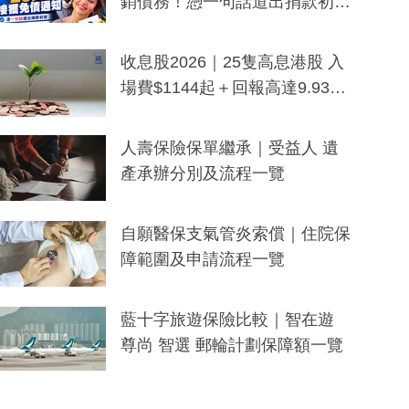
銷債務！憑一句話道出捐款初
衷：加州26萬人接獲免債通知、
一度被誤當詐騙手段
收息股2026｜25隻高息港股 入
場費$1144起＋回報高達9.93
厘！持續更新
人壽保險保單繼承｜受益人 遺
產承辦分別及流程一覽
自願醫保支氣管炎索償｜住院保
障範圍及申請流程一覽
藍十字旅遊保險比較｜智在遊
尊尚 智選 郵輪計劃保障額一覽