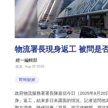
物流署長現身返工 被問是
經一編輯部
Aug 20 2025
投資
即時財經
政府物流服務署署長陳嘉信今日（2025年8月2
身」返工，結束多日未露面的情況。記者追問他
警方調查，陳僅回應「早晨」兩字後離開，避談事