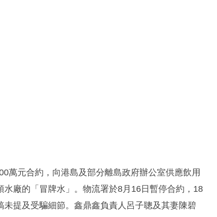
000萬元合約，向港島及部分離島政府辦公室供應飲用
水廠的「冒牌水」。物流署於8月16日暫停合約，18
稿未提及受騙細節。鑫鼎鑫負責人呂子聰及其妻陳碧