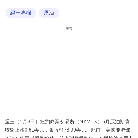
科
經一專欄
原油
技
職
廣告
場
生
活
時
事
專
欄
訂
閱
週三（5月8日）紐約商業交易所（NYMEX）6月原油期貨
專
收盤上漲0.61美元，報每桶78.99美元。此前，美國能源部
區