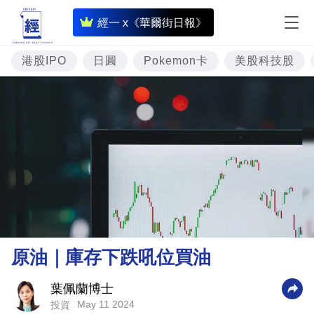
即
經一 x《華爾街日報》
時
財
港股IPO
日圓
Pokemon卡
美股科技股
經
專
題
投
資
樓
市
理
原油｜庫存下跌吼位買油
財
商
葉佩蘭博士
May 11 2024
投資
業