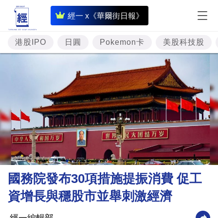
即
經一 x《華爾街日報》
時
財
港股IPO
日圓
Pokemon卡
美股科技股
經
專
題
投
資
樓
市
理
國務院發布30項措施提振消費 促工
財
資增長與穩股市並舉刺激經濟
商
業