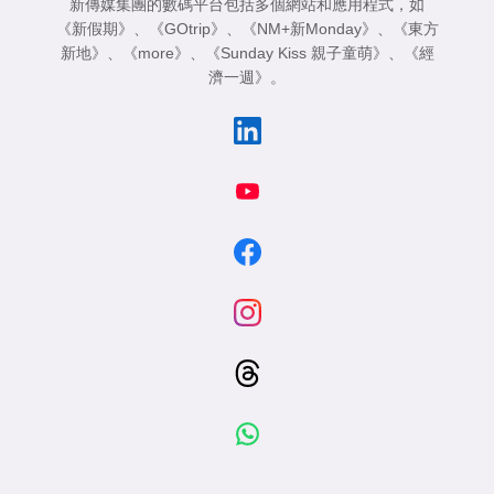
新傳媒集團的數碼平台包括多個網站和應用程式，如
《新假期》
、
《GOtrip》
、
《NM+新Monday》
、
《東方
新地》
、
《more》
、
《Sunday Kiss 親子童萌》
、
《經
濟一週》
。