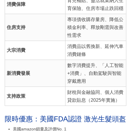
育兒補貼、靈活就業納入生
消費保障
育保險、住房市場止跌回穩
專項債收購存量房、降低公
住房支持
積金利率、釋放剛需與改善
性需求
消費品以舊換新、延伸汽車
大宗消費
消費鏈條
數字消費提升、「人工智能
新消費發展
+消費」、自動駕駛與智能
穿戴應用
財稅與金融協同、個人消費
支持政策
貸款貼息（2025年實施）
限時優惠：美國FDA認證 激光生髮頭盔
美國amazon鎖量及評價No. 1