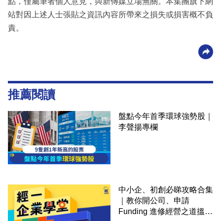
點，僅屬筆者個人意見，與新傳媒立場無關。本集團旗下網
站對因上述人士張貼之資訊內容所帶來之損失或損害概不負
責。
推薦閱讀
盤點今年首季環球強勢股｜
李聲揚專欄
中小企、初創必睇攻略合集
｜教你開公司、申請
Funding 進修經營之道搵大