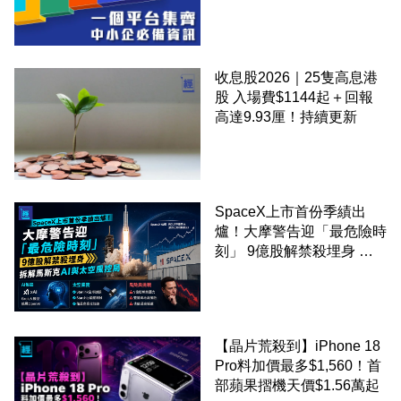
錢！
收息股2026｜25隻高息港
股 入場費$1144起＋回報
高達9.93厘！持續更新
SpaceX上市首份季績出
爐！大摩警告迎「最危險時
刻」 9億股解禁殺埋身 拆
解馬斯克AI與太空風控局
【晶片荒殺到】iPhone 18
Pro料加價最多$1,560！首
部蘋果摺機天價$1.56萬起