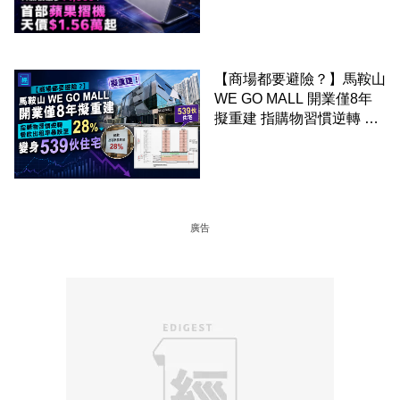
【商場都要避險？】馬鞍山
WE GO MALL 開業僅8年
擬重建 指購物習慣逆轉 餐
飲出租率暴跌至 28% 變身
539伙住宅
廣告