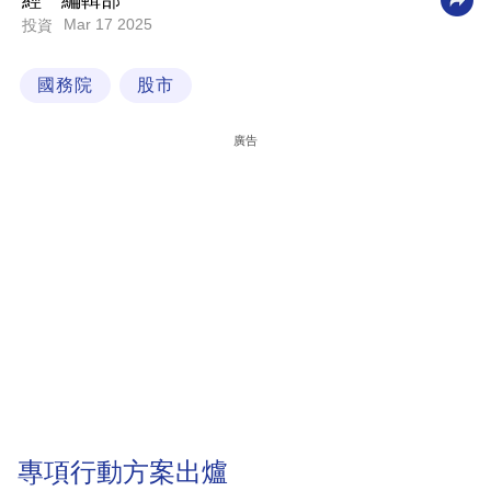
經一編輯部
Mar 17 2025
投資
科
技
國務院
股市
職
場
廣告
生
活
時
事
專
欄
訂
閱
專
專項行動方案出爐
區