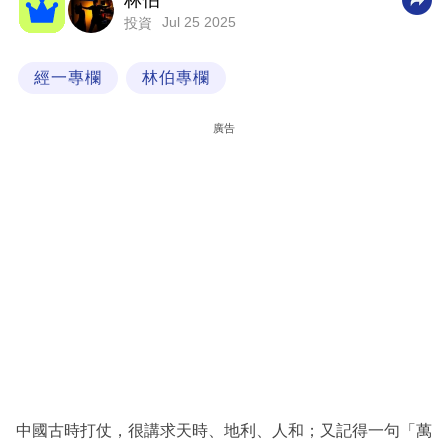
林伯
Jul 25 2025
投資
科
技
經一專欄
林伯專欄
職
場
廣告
生
活
時
事
專
欄
訂
閱
專
中國古時打仗，很講求天時、地利、人和；又記得一句「萬
區