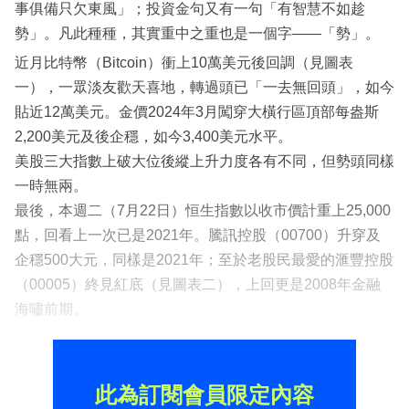
事俱備只欠東風」；投資金句又有一句「有智慧不如趁
勢」。凡此種種，其實重中之重也是一個字——「勢」。
近月比特幣（Bitcoin）衝上10萬美元後回調（見圖表
一），一眾淡友歡天喜地，轉過頭已「一去無回頭」，如今
貼近12萬美元。金價2024年3月闖穿大橫行區頂部每盎斯
2,200美元及後企穩，如今3,400美元水平。
美股三大指數上破大位後縱上升力度各有不同，但勢頭同樣
一時無兩。
最後，本週二（7月22日）恒生指數以收市價計重上25,000
點，回看上一次已是2021年。騰訊控股（00700）升穿及
企穩500大元，同樣是2021年；至於老股民最愛的滙豐控股
（00005）終見紅底（見圖表二），上回更是2008年金融
海嘯前期。
此為訂閱會員限定內容