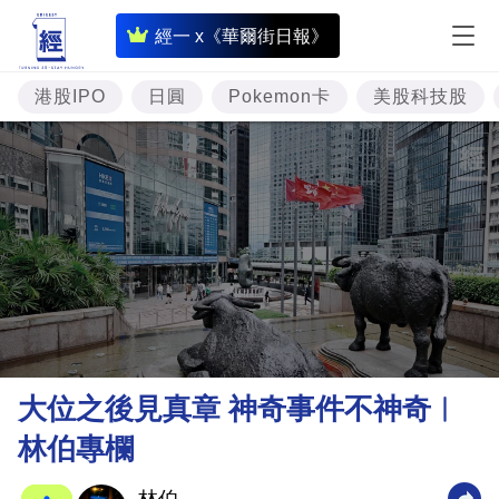
即
經一 x《華爾街日報》
時
財
港股IPO
日圓
Pokemon卡
美股科技股
經
專
題
投
資
樓
市
理
大位之後見真章 神奇事件不神奇︳
財
林伯專欄
商
業