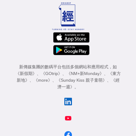
新傳媒集團的數碼平台包括多個網站和應用程式，如
《新假期》
、
《GOtrip》
、
《NM+新Monday》
、
《東方
新地》
、
《more》
、
《Sunday Kiss 親子童萌》
、
《經
濟一週》
。