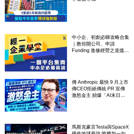
中小企、初創必睇攻略合集
｜教你開公司、申請
Funding 進修經營之道搵大
錢！
傳 Anthropic 最快 9 月上市
傳CEO拒絕傳統 PR 宣傳
激怒金主 頻爆「AI末日
論」嚇窒華爾街
馬斯克豪言Tesla與SpaceX
硬件地球最強 唯獨加一句