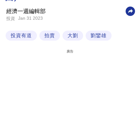
科
經濟一週編輯部
技
Jan 31 2023
投資
職
投資有道
拍賣
大劉
劉鑾雄
場
生
廣告
活
時
事
專
欄
訂
閱
專
區