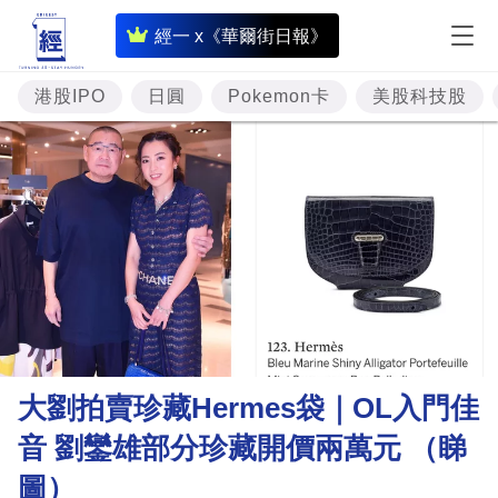
即
經一 x《華爾街日報》
時
財
港股IPO
日圓
Pokemon卡
美股科技股
經
專
題
投
資
樓
市
理
大劉拍賣珍藏Hermes袋｜OL入門佳
財
音 劉鑾雄部分珍藏開價兩萬元 （睇
商
圖）
業