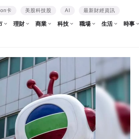
mon卡
美股科技股
AI
最新財經資訊
市
理財
商業
科技
職場
生活
時事