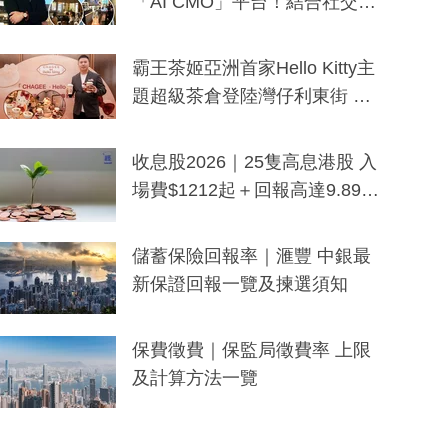
「AI CMO」平台！結合社交聆
聽與廣東話大模型 助中小企數
分鐘生成「貼地」宣傳短片
霸王茶姬亞洲首家Hello Kitty主
題超級茶倉登陸灣仔利東街 推
出首創「伯爵紅茶色」Hello Kitt
y及香港限定特調系列
收息股2026｜25隻高息港股 入
場費$1212起＋回報高達9.89
厘！持續更新
儲蓄保險回報率｜滙豐 中銀最
新保證回報一覽及揀選須知
保費徵費｜保監局徵費率 上限
及計算方法一覽