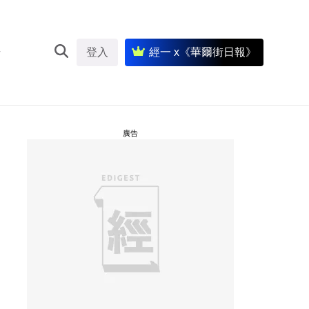
登入
經一 x《華爾街日報》
廣告