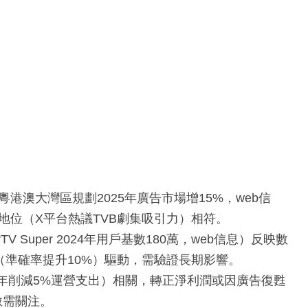
港澳大灣區規劃2025年廣告市場增15%，web信
地位（X平台熱議TVB劇集吸引力）相符。
V Super 2024年用戶基數180萬，web信息）反映數
術（準確率提升10%）驅動，需驗證長期影響。
24年削減5%運營支出）相關，轉正淨利潤或因廣告復甦
數需關注。