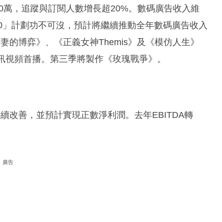
00萬，追蹤與訂閱人數增長超20%。數碼廣告收入維
視 3.0」計劃功不可沒，預計將繼續推動全年數碼廣告收入
的博弈》、《正義女神Themis》及《模仿人生》
騰訊視頻首播。第三季將製作《玫瑰戰爭》。
持續改善，並預計實現正數淨利潤。去年EBITDA轉
廣告