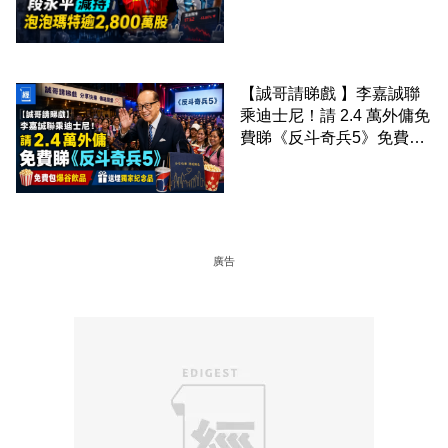
2,800 萬股 4月才入局 上月
剛向網民派定心丸
【誠哥請睇戲 】李嘉誠聯
乘迪士尼！請 2.4 萬外傭免
費睇《反斗奇兵5》免費包
爆谷飲品 送埋獨家紀念品
廣告