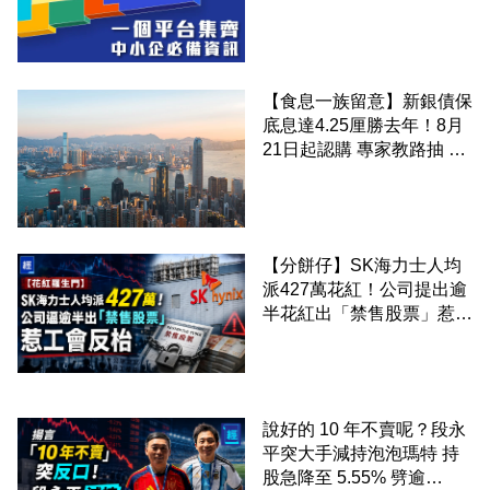
錢！
【食息一族留意】新銀債保
底息達4.25厘勝去年！8月
21日起認購 專家教路抽 20
至 30 手 鎖定三年高息
【分餅仔】SK海力士人均
派427萬花紅！公司提出逾
半花紅出「禁售股票」惹工
會反枱
說好的 10 年不賣呢？段永
平突大手減持泡泡瑪特 持
股急降至 5.55% 劈逾