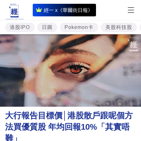
即
經一 x《華爾街日報》
時
財
港股IPO
日圓
Pokemon卡
美股科技股
經
專
題
投
資
樓
市
理
大行報告目標價│港股散戶跟呢個方
財
法買優質股 年均回報10%「其實唔
商
難」
業