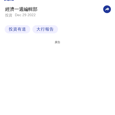
科
經濟一週編輯部
技
Dec 29 2022
投資
職
投資有道
大行報告
場
生
廣告
活
時
事
專
欄
訂
閱
專
區