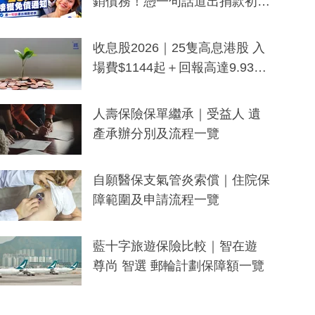
銷債務！憑一句話道出捐款初
衷：加州26萬人接獲免債通知、
一度被誤當詐騙手段
收息股2026｜25隻高息港股 入
場費$1144起＋回報高達9.93
厘！持續更新
人壽保險保單繼承｜受益人 遺
產承辦分別及流程一覽
自願醫保支氣管炎索償｜住院保
障範圍及申請流程一覽
藍十字旅遊保險比較｜智在遊
尊尚 智選 郵輪計劃保障額一覽