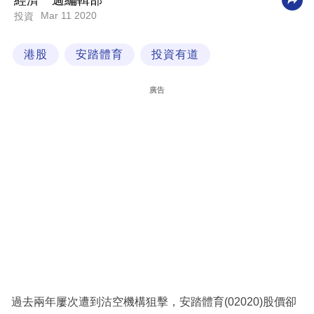
經濟一週編輯部
Mar 11 2020
投資
科
技
港股
安踏體育
投資有道
職
場
廣告
生
活
時
事
專
欄
訂
閱
專
過去兩年屢次遭到沽空機構狙擊，安踏體育(02020)股價卻
區