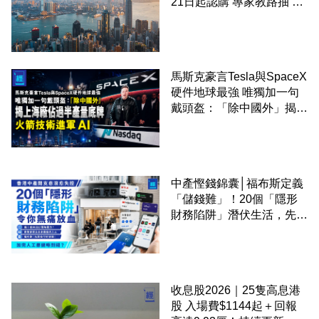
21日起認購 專家教路抽 20
至 30 手 鎖定三年高息
馬斯克豪言Tesla與SpaceX
硬件地球最強 唯獨加一句
戴頭盔：「除中國外」揭上
海廠佔過半產量底牌 火箭
技術進軍 AI
中產慳錢錦囊│福布斯定義
「儲錢難」！20個「隱形
財務陷阱」潛伏生活，先買
後付仲衰過借錢？
收息股2026｜25隻高息港
股 入場費$1144起＋回報