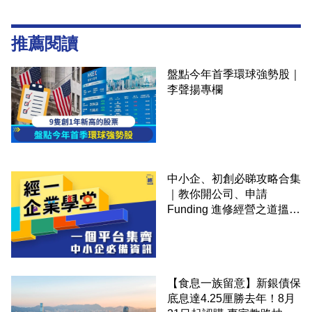
推薦閱讀
盤點今年首季環球強勢股｜
李聲揚專欄
中小企、初創必睇攻略合集
｜教你開公司、申請
Funding 進修經營之道搵大
錢！
【食息一族留意】新銀債保
底息達4.25厘勝去年！8月