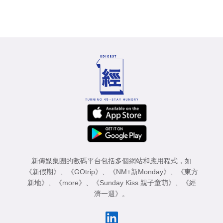
新傳媒集團的數碼平台包括多個網站和應用程式，如
《新假期》
、
《GOtrip》
、
《NM+新Monday》
、
《東方
新地》
、
《more》
、
《Sunday Kiss 親子童萌》
、
《經
濟一週》
。