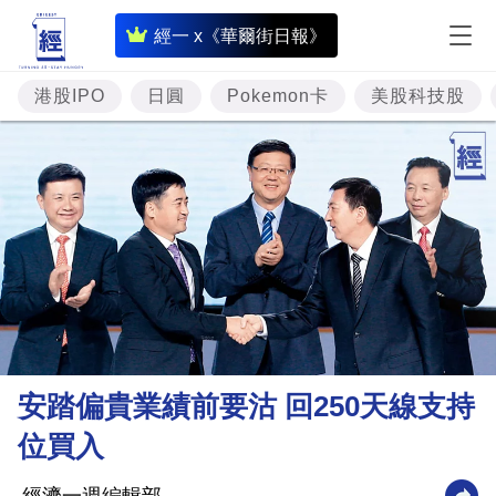
即
經一 x《華爾街日報》
時
財
港股IPO
日圓
Pokemon卡
美股科技股
經
專
題
投
資
樓
市
理
安踏偏貴業績前要沽 回250天線支持
財
位買入
商
業