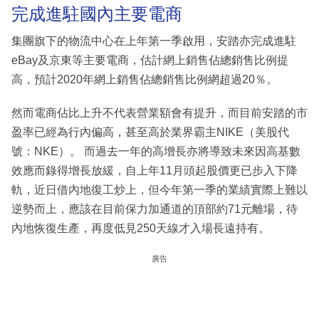
完成進駐國內主要電商
集團旗下的物流中心在上年第一季啟用，安踏亦完成進駐
eBay及京東等主要電商，估計網上銷售佔總銷售比例提
高，預計2020年網上銷售佔總銷售比例網超過20％。
然而電商佔比上升不代表營業額會有提升，而目前安踏的市
盈率已經為行內偏高，甚至高於業界霸主NIKE（美股代
號：NKE）。 而過去一年的高增長亦將導致未來因高基數
效應而錄得增長放緩，自上年11月頭起股價更已步入下降
軌，近日借內地復工炒上，但今年第一季的業績實際上難以
逆勢而上，應該在目前保力加通道的頂部約71元離場，待
內地恢復生產，再度低見250天線才入場長遠持有。
廣告