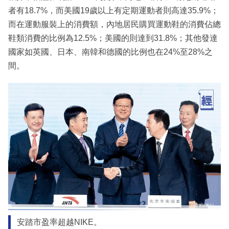
者有18.7%，而美國19歲以上有定期運動者則高達35.9%；
而在運動服裝上的消費額，內地居民購買運動鞋的消費佔總
鞋類消費的比例為12.5%；美國的則達到31.8%；其他發達
國家如英國、日本、南韓和德國的比例也在24%至28%之
間。
安踏市盈率超越NIKE。