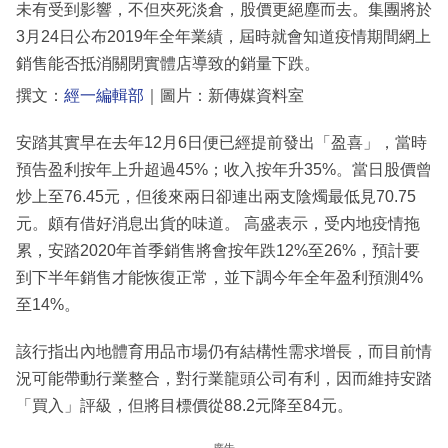
未有受到影響，不但夾死淡倉，股價更絕塵而去。集團將於
3月24日公布2019年全年業績，屆時就會知道疫情期間網上
銷售能否抵消關閉實體店導致的銷量下跌。
撰文：
經一編輯部
｜圖片：新傳媒資料室
安踏其實早在去年12月6日便已經提前發出「盈喜」，當時
預告盈利按年上升超過45%；收入按年升35%。當日股價曾
炒上至76.45元，但後來兩日卻連出兩支陰燭最低見70.75
元。頗有借好消息出貨的味道。 高盛表示，受内地疫情拖
累，安踏2020年首季銷售將會按年跌12%至26%，預計要
到下半年銷售才能恢復正常，並下調今年全年盈利預測4%
至14%。
該行指出內地體育用品市場仍有結構性需求增長，而目前情
況可能帶動行業整合，對行業龍頭公司有利，因而維持安踏
「買入」評級，但將目標價從88.2元降至84元。