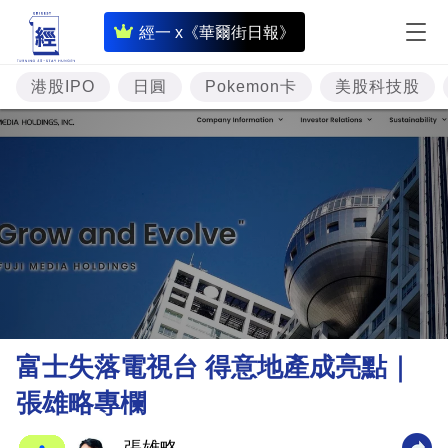
即
經一 x《華爾街日報》
時
財
港股IPO
日圓
Pokemon卡
美股科技股
經
專
題
投
資
樓
市
理
富士失落電視台 得意地產成亮點｜
財
張雄略專欄
商
業