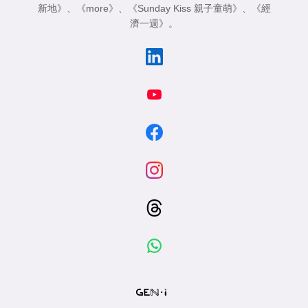
新地》
、
《more》
、
《Sunday Kiss 親子童萌》
、
《經
濟一週》
。