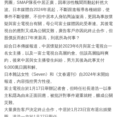
男團」SMAP隊長中居正廣，因牽涉性醜聞而翻起軒然大
波。日本媒體自2024年底起，不斷跟進報導各種細節，使
事件不斷發酵。不但中居本人身陷輿論漩渦，更因為事故懷
疑與富士電視台有關，母公司富士媒體因此受牽連。其後電
視台的應對又成為公關災難，廣告客戶亦因此終止合作，但
股價反而創17年來新高，到底所為何事？
綜合日本傳媒報道，中居懷疑於2023年6月與富士電視台一
名女主播，以及一富士電視台高層約會。但該高層臨時爽
約，後來中居與女主播發生糾紛，男方其後為此事支付
9,000萬日圓和解。
日本雜誌女性《Seven》和《文春週刊》自2024年末開始
報道，內容指控男方性侵。
富士電視台於1月17日舉辦記者會，但時任社長港浩一以事
主私隱為由未正面回應，被批評對事件避重就輕，釀成公關
災難。
大量廣告客戶決定終止合作，中居於1月23日宣布退出娛樂
圈，港浩一亦於1月27日辭任。