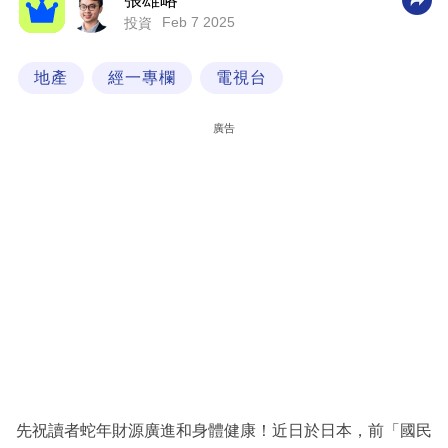
張雄略
Feb 7 2025
投資
科
技
地產
經一專欄
電視台
職
場
廣告
生
活
時
事
專
欄
訂
閱
專
先祝讀者蛇年財源廣進和身體健康！近日於日本，前「國民
區