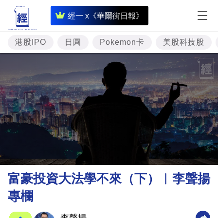
即
經一 x《華爾街日報》
時
財
港股IPO
日圓
Pokemon卡
美股科技股
經
專
題
投
資
樓
市
理
富豪投資大法學不來（下）︳李聲揚
財
專欄
商
業