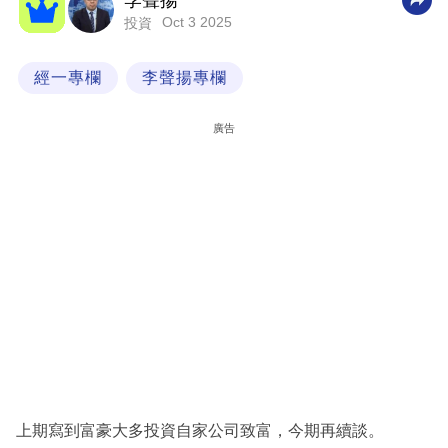
李聲揚
Oct 3 2025
投資
科
技
經一專欄
李聲揚專欄
職
場
廣告
生
活
時
事
專
欄
訂
閱
專
上期寫到富豪大多投資自家公司致富，今期再續談。
區