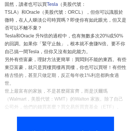
固然，讀者也可以買
Tesla
（美股代號：
TSLA）和Oracle（美股代號：ORCL），但你可以識股於
微時，在人人睇淡公司時買嗎？即使你有如此眼光，但又是
否可以不離不棄？
Tesla和Oracle 升N倍的過程中，也有無數多次20%或50%
的回調。如果你「緊守止蝕」，根本就不會賺N倍。要不你
自己搞一間Tesla，但你又沒有如此能力。
另外有些富豪，理財方法更簡單：買悶到不能的東西。有些
東亞富豪，就只是買樓買樓再買樓，你也可以買呀！有些性
格古怪的，甚至只做定期，反正每年收1%利息都夠食過
世。
世上最富有的家族，不是甚麼羅富齊，而是沃爾瑪
（Walmart，美股代號：WMT）的Walton 家族。除了自己
公司外，他們的錢買甚麼？買交易所買賣基金（ETF）。