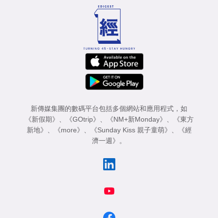
新傳媒集團的數碼平台包括多個網站和應用程式，如
《新假期》
、
《GOtrip》
、
《NM+新Monday》
、
《東方
新地》
、
《more》
、
《Sunday Kiss 親子童萌》
、
《經
濟一週》
。