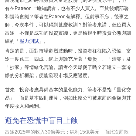
當晚開市已即時飛身買入富途股份（約84美元水平），並
有在Patreon上通知讀者，也有不少人買入。至於後續部署
和幾時食餬？筆者在Patreon有解釋。但前事不忘，後事之
師，今次事件，可以得到甚麼教訓？對筆者來講，低位買入
富途，不僅是成功的投資實踐，更是檢視平時投資心態與訓
練的「
壓力測試
」。
肯定的是，面對市場劇烈波動時，投資者往往陷入恐慌。富
途一度跌三、四成，網上輿論充斥著「爆煲」、「清零」及
「抄家」等情緒化言論。讀者今天爆煲了嗎？若建立一套冷
靜的分析框架，便能發現市場反應過度。
首先，投資者應具備基本的量化能力。筆者不是指「量化交
易」，而是基本四則運算，例如比較公司被處罰的金額與其
年度收入和純利。
避免在恐慌中盲目止蝕
富途2025年的收入30億美元；純利15億美元，而此次罰款