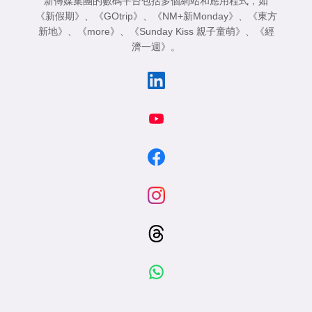
新傳媒集團的數碼平台包括多個網站和應用程式，如
《新假期》
、
《GOtrip》
、
《NM+新Monday》
、
《東方
新地》
、
《more》
、
《Sunday Kiss 親子童萌》
、
《經
濟一週》
。