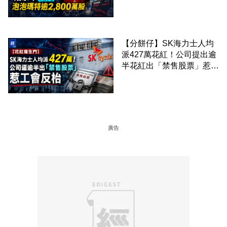
2,800 萬股 4月才入局 上月
剛向網民派定心丸
【分餅仔】SK海力士人均
派427萬花紅！公司提出逾
半花紅出「禁售股票」惹工
會反枱
廣告