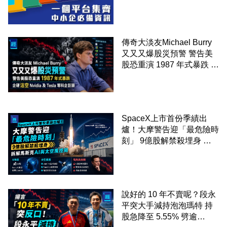
傳奇大淡友Michael Burry
又又又爆股災預警 警告美
股恐重演 1987 年式暴跌 企
硬沽空 Nvidia 及 Tesla 等
科企巨頭
SpaceX上市首份季績出
爐！大摩警告迎「最危險時
刻」 9億股解禁殺埋身 拆
解馬斯克AI與太空風控局
說好的 10 年不賣呢？段永
平突大手減持泡泡瑪特 持
股急降至 5.55% 劈逾