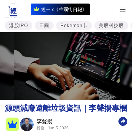
即
經一 x《華爾街日報》
時
財
港股IPO
日圓
Pokemon卡
美股科技股
經
專
題
投
資
樓
市
理
源頭減廢遠離垃圾資訊｜李聲揚專欄
財
商
李聲揚
Jun 5 2026
投資
業