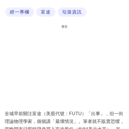
科
經一專欄
富途
垃圾資訊
技
職
廣告
場
生
活
時
事
專
欄
訂
閱
全城早前關注富途（美股代號：FUTU）「出事」，但一街
專
理論物理學家，個個講「最壞情況」。筆者就不販賣恐懼，
區