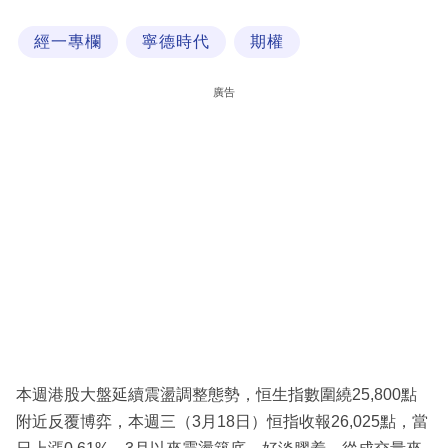
科
經一專欄
寧德時代
期權
技
職
廣告
場
生
活
時
事
專
欄
訂
閱
本週港股大盤延續震盪調整態勢，恒生指數圍繞25,800點
專
附近反覆博弈，本週三（3月18日）恒指收報26,025點，當
區