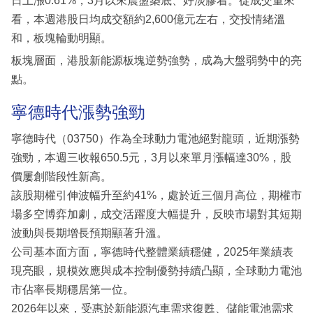
日上漲0.61%，3月以來震盪築底、好淡膠着。從成交量來
看，本週港股日均成交額約2,600億元左右，交投情緒溫
和，板塊輪動明顯。
板塊層面，港股新能源板塊逆勢強勢，成為大盤弱勢中的亮
點。
寧德時代漲勢強勁
寧德時代（03750）作為全球動力電池絕對龍頭，近期漲勢
強勁，本週三收報650.5元，3月以來單月漲幅達30%，股
價屢創階段性新高。
該股期權引伸波幅升至約41%，處於近三個月高位，期權市
場多空博弈加劇，成交活躍度大幅提升，反映市場對其短期
波動與長期增長預期顯著升溫。
公司基本面方面，寧德時代整體業績穩健，2025年業績表
現亮眼，規模效應與成本控制優勢持續凸顯，全球動力電池
市佔率長期穩居第一位。
2026年以來，受惠於新能源汽車需求復甦、儲能電池需求