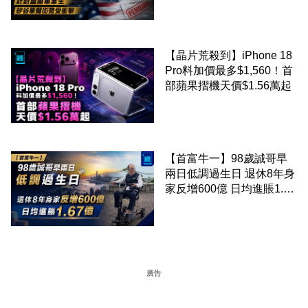
街勢受衝擊
【晶片荒殺到】iPhone 18
Pro料加價最多$1,560！首
部蘋果摺機天價$1.56萬起
【首富牛一】98歲誠哥早
兩日低調過生日 退休8年身
家反增600億 日均進賬1.67
億
廣告