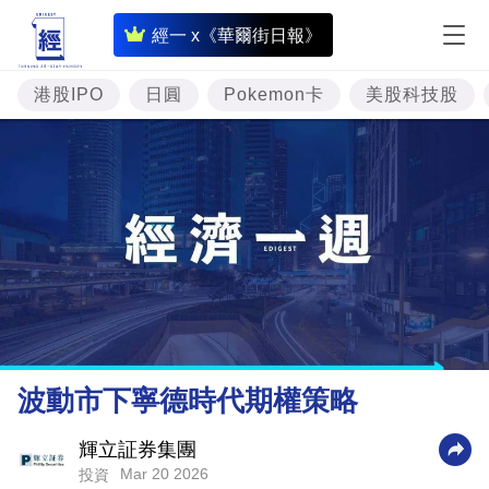
即
經一 x《華爾街日報》
時
財
港股IPO
日圓
Pokemon卡
美股科技股
經
專
題
投
資
樓
市
理
波動市下寧德時代期權策略
財
商
輝立証券集團
Mar 20 2026
投資
業