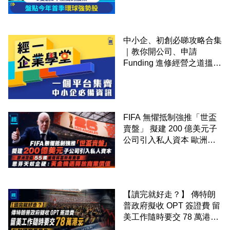
中小企、初創必睇攻略合集
｜教你開公司、申請
Funding 進修經營之道搵大
錢！
FIFA 無懼抵制強推「世盃
賣盤」 擬建 200 億美元子
公司引入私人資本 歐洲足
協 55 國威脅杯葛所有賽事
恩芬天奴企硬：黃金機遇釋
放商業價值
【讀完就好走？】 傳特朗
普政府擬收 OPT 簽證費 留
美工作隨時要交 78 萬港元
針對國際畢業生 矽谷華爾