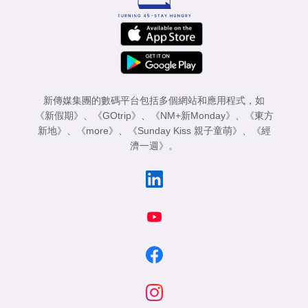
新傳媒集團的數碼平台包括多個網站和應用程式，如
《新假期》
、
《GOtrip》
、
《NM+新Monday》
、
《東方
新地》
、
《more》
、
《Sunday Kiss 親子童萌》
、
《經
濟一週》
。