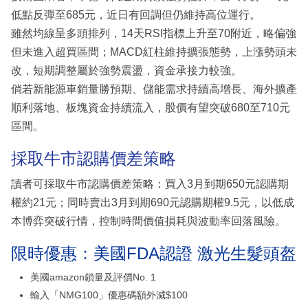
低點反彈至685元，近日有回調但仍維持高位運行。
雖然均線呈多頭排列，14天RSI指標上升至70附近，略偏強
但未進入超買區間；MACD紅柱維持擴張態勢，上漲勢頭未
改，短期調整屬於強勢震盪，資金承接力較強。
倘若新能源車銷量勝預期、儲能需求持續高增長、海外擴產
順利落地、板塊資金持續流入，股價有望突破680至710元
區間。
採取牛市認購價差策略
讀者可採取牛市認購價差策略：買入3月到期650元認購期
權約21元；同時賣出3月到期690元認購期權9.5元，以低成
本博弈突破行情，控制時間價值損耗與波動率回落風險。
限時優惠：美國FDA認證 激光生髮頭盔
美國amazon鎖量及評價No. 1
輸入「NMG100」優惠碼額外減$100