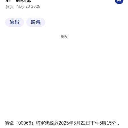
經一編輯部
May 23 2025
投資
科
技
港鐵
股價
職
場
廣告
生
活
時
事
專
欄
訂
閱
專
港鐵（00066）將軍澳線於2025年5月22日下午5時15分，
區