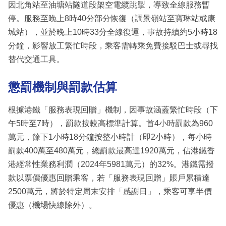
因北角站至油塘站隧道段架空電纜跳掣，導致全線服務暫
停。服務至晚上8時40分部分恢復（調景嶺站至寶琳站或康
城站），並於晚上10時33分全線復運，事故持續約5小時18
分鐘，影響放工繁忙時段，乘客需轉乘免費接駁巴士或尋找
替代交通工具。
懲罰機制與罰款估算
根據港鐵「服務表現回贈」機制，因事故涵蓋繁忙時段（下
午5時至7時），罰款按較高標準計算。首4小時罰款為960
萬元，餘下1小時18分鐘按整小時計（即2小時），每小時
罰款400萬至480萬元，總罰款最高達1920萬元，佔港鐵香
港經常性業務利潤（2024年5981萬元）的32%。港鐵需撥
款以票價優惠回贈乘客，若「服務表現回贈」賬戶累積達
2500萬元，將於特定周末安排「感謝日」，乘客可享半價
優惠（機場快線除外）。