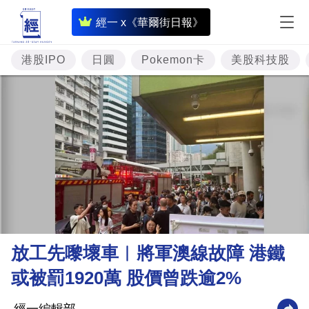
即
經一 x《華爾街日報》
時
財
港股IPO
日圓
Pokemon卡
美股科技股
經
專
題
投
資
樓
市
理
放工先嚟壞車︳將軍澳線故障 港鐵
財
或被罰1920萬 股價曾跌逾2%
商
業